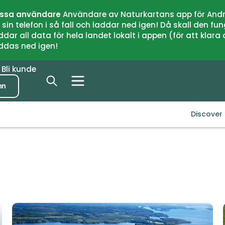
issa användare
Användare av Naturkartans app för Andr
n telefon i så fall och laddar ned igen! Då skall den fun
 all data för hela landet lokalt i appen (för att klara of
addas ned igen!
r
Bli kunde
nn
Discover