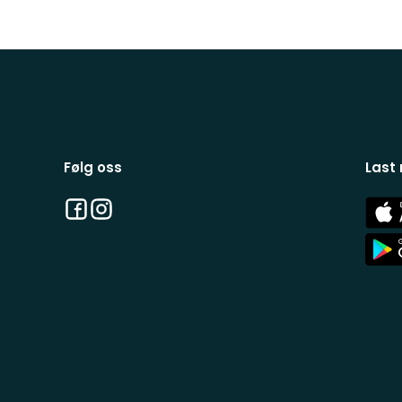
Følg oss
Last
Facebook
Instagram
App
Stor
App
Stor