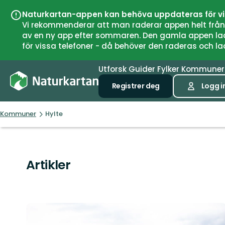
Naturkartan-appen kan behöva uppdateras för v
Vi rekommenderar att man raderar appen helt från si
av en ny app efter sommaren. Den gamla appen laddar
för vissa telefoner - då behöver den raderas och l
Utforsk
Guider
Fylker
Kommune
Registrer deg
Logg i
Kommuner
Hylte
Artikler