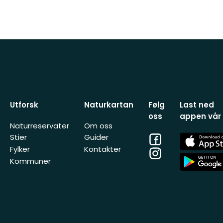
Utforsk
Naturkartan
Følg
Last ned
oss
appen vår
Naturreservater
Om oss
Facebook
App
Stier
Guider
Store
Fylker
Kontakter
Instagram
App
Kommuner
Store