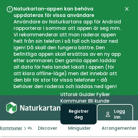
Naturkartan-appen kan behöva
Lukk
uppdateras för vissa användare
Användare av Naturkartans app för Android
rapporterar i sommar att appen är seg mm.
Vi rekommenderar att man raderar appen
helt från sin telefon i så fall och laddar ned
igen! Då skall den fungera bättre. Den
befintliga appen skall ersättas av en ny app
efter sommaren. Den gamla appen laddar
all data för hela landet lokalt i appen (för
att klara offline-läge) men det innebär att
den blir för stor för vissa telefoner - då
behöver den raderas och laddas ned igen!
Utforsk
Guider
Fylker
Kommuner
Bli kunde
Registrer
Logg
deg
inn
Discover
Miniguider
Arrangementer
Kommuner
Hustadvika