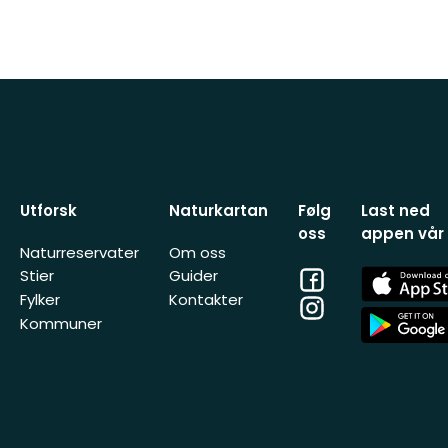
Utforsk
Naturkartan
Følg
Last ned
oss
appen vår
Naturreservater
Om oss
Facebook
App
Stier
Guider
Store
Fylker
Kontakter
Instagram
App
Kommuner
Store