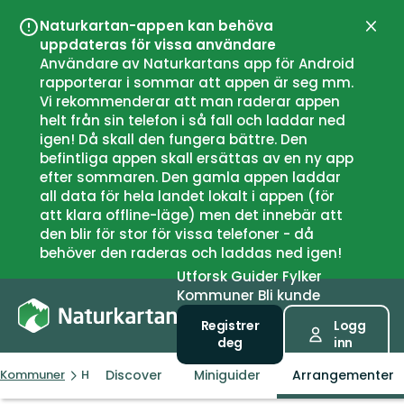
Naturkartan-appen kan behöva
Lukk
uppdateras för vissa användare
Användare av Naturkartans app för Android
rapporterar i sommar att appen är seg mm.
Vi rekommenderar att man raderar appen
helt från sin telefon i så fall och laddar ned
igen! Då skall den fungera bättre. Den
befintliga appen skall ersättas av en ny app
efter sommaren. Den gamla appen laddar
all data för hela landet lokalt i appen (för
att klara offline-läge) men det innebär att
den blir för stor för vissa telefoner - då
behöver den raderas och laddas ned igen!
Utforsk
Guider
Fylker
Kommuner
Bli kunde
Registrer
Logg
deg
inn
Discover
Miniguider
Arrangementer
Kommuner
Huddinge