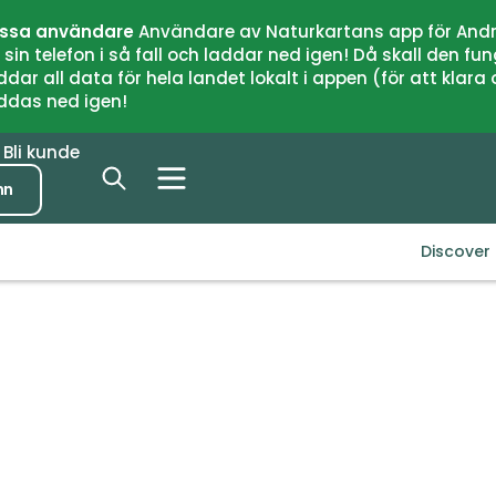
issa användare
Användare av Naturkartans app för Andr
n telefon i så fall och laddar ned igen! Då skall den fun
 all data för hela landet lokalt i appen (för att klara of
addas ned igen!
r
Bli kunde
nn
Discover