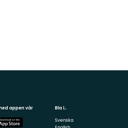
 ned appen vår
Bla i..
Svenska
e
English