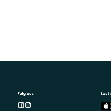
Følg oss
Last
Facebook
Instagram
App
Stor