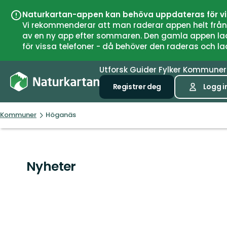
Naturkartan-appen kan behöva uppdateras för v
Vi rekommenderar att man raderar appen helt från si
av en ny app efter sommaren. Den gamla appen laddar
för vissa telefoner - då behöver den raderas och l
Utforsk
Guider
Fylker
Kommune
Registrer deg
Logg i
Kommuner
Höganäs
Nyheter