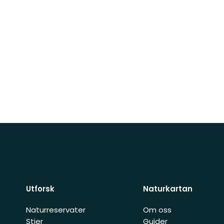
Utforsk
Naturkartan
Naturreservater
Om oss
Stier
Guider