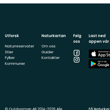
Utforsk
Naturkartan
Følg
Last ned
oss
appen vår
Naturreservater
Om oss
Facebook
App
Stier
Guider
Store
Fylker
Kontakter
Instagram
App
Kommuner
Store
© Outdoormap AB 2014-2026 Alle
Få Naturkart