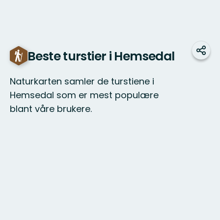
Beste turstier i Hemsedal
Del
Naturkarten samler de turstiene i
Hemsedal som er mest populære
blant våre brukere.
Kart