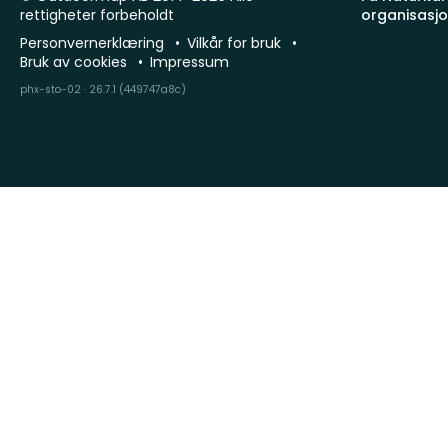
rettigheter forbeholdt
organisasj
Personvernerklæring
Vilkår for bruk
Bruk av cookies
Impressum
phx-sto-02 · 26.7.1 (449747a8c)