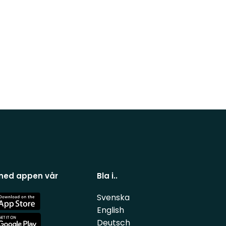
 ned appen vår
Bla i..
Svenska
e
English
Deutsch