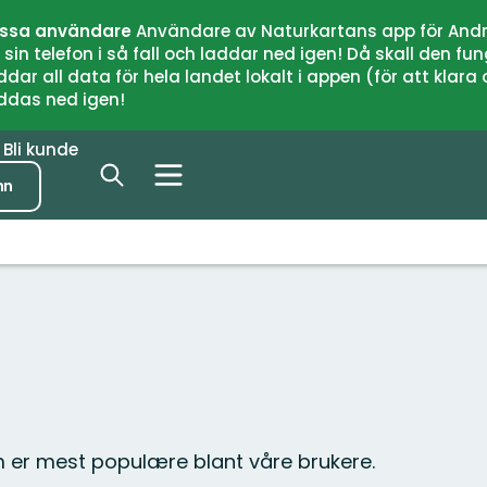
issa användare
Användare av Naturkartans app för Andr
n telefon i så fall och laddar ned igen! Då skall den fun
 all data för hela landet lokalt i appen (för att klara of
addas ned igen!
r
Bli kunde
nn
m er mest populære blant våre brukere.