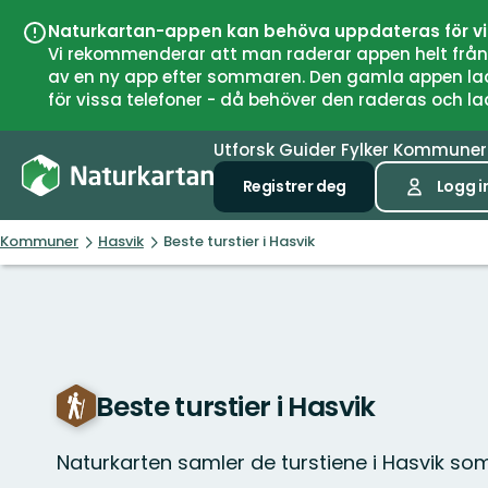
Naturkartan-appen kan behöva uppdateras för v
Vi rekommenderar att man raderar appen helt från si
av en ny app efter sommaren. Den gamla appen laddar
för vissa telefoner - då behöver den raderas och l
Utforsk
Guider
Fylker
Kommune
Registrer deg
Logg i
Kommuner
Hasvik
Beste turstier i Hasvik
Beste turstier i Hasvik
Naturkarten samler de turstiene i Hasvik so