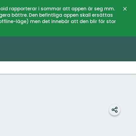
oid rapporterar i sommar att appen är seg mm.
Lukk
gera bättre. Den befintliga appen skall ersättas
fline-läge) men det innebär att den blir för stor
Del