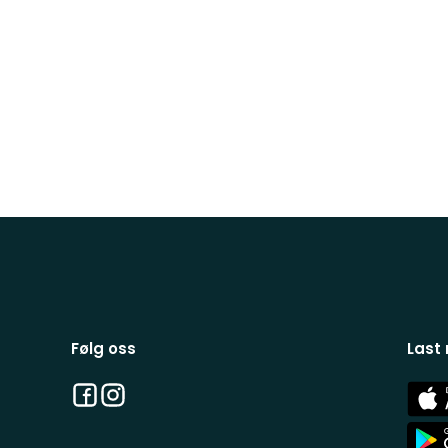
Følg oss
Last
Facebook
Instagram
App
Stor
App