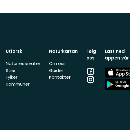
Utforsk
Naturkartan
Følg
Last ned
oss
appen vår
Naturreservater
Om oss
Facebook
App
Stier
Guider
Store
Fylker
Kontakter
Instagram
App
Kommuner
Store