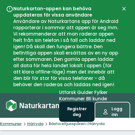
Naturkartan-appen kan behöva
Lukk
uppdateras för vissa användare
Användare av Naturkartans app för Android
rapporterar i sommar att appen är seg mm.
Vi rekommenderar att man raderar appen
helt från sin telefon i så fall och laddar ned
igen! Då skall den fungera bättre. Den
befintliga appen skall ersättas av en ny app
efter sommaren. Den gamla appen laddar
all data för hela landet lokalt i appen (för
att klara offline-läge) men det innebär att
den blir för stor för vissa telefoner - då
behöver den raderas och laddas ned igen!
Utforsk
Guider
Fylker
Kommuner
Bli kunde
Registrer
Logg
deg
inn
Kommuner
Härryda
Bästa elljusspåren i Härryda