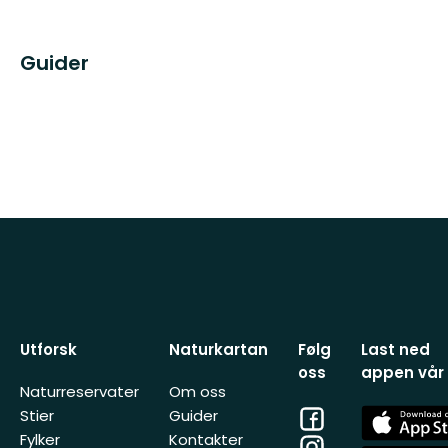
Guider
Utforsk
Naturkartan
Følg
Last ned
oss
appen vår
Naturreservater
Om oss
Facebook
App
Stier
Guider
Store
Fylker
Kontakter
Instagram