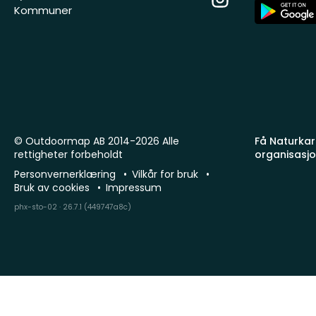
App
Kommuner
Store
© Outdoormap AB 2014-2026 Alle
Få Naturkart
rettigheter forbeholdt
organisasj
Personvernerklæring
Vilkår for bruk
Bruk av cookies
Impressum
phx-sto-02 · 26.7.1 (449747a8c)