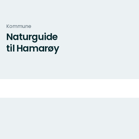
Kommune
Naturguide
til Hamarøy
Kart