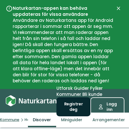
Naturkartan-appen kan behöva
Lukk
uppdateras för vissa användare
Användare av Naturkartans app för Android
rapporterar i sommar att appen är seg mm.
Vi rekommenderar att man raderar appen
helt från sin telefon i så fall och laddar ned
igen! Då skall den fungera bättre. Den
befintliga appen skall ersättas av en ny app
efter sommaren. Den gamla appen laddar
all data för hela landet lokalt i appen (för
att klara offline-läge) men det innebär att
den blir för stor för vissa telefoner - då
behöver den raderas och laddas ned igen!
Utforsk
Guider
Fylker
Kommuner
Bli kunde
Registrer
Logg
deg
inn
Discover
Miniguider
Arrangementer
Kommune
Hamarøy