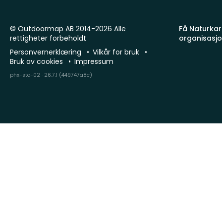
© Outdoormap AB 2014-2026 Alle
Få Naturkart
rettigheter forbeholdt
organisasj
Personvernerklæring
Vilkår for bruk
Bruk av cookies
Impressum
phx-sto-02 · 26.7.1 (449747a8c)