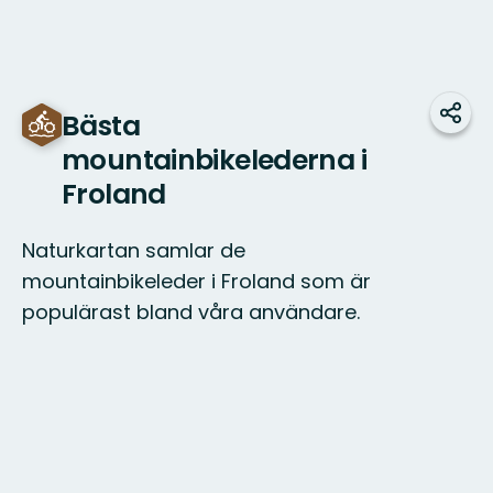
Bästa
Del
mountainbikelederna i
Froland
Naturkartan samlar de
mountainbikeleder i Froland som är
populärast bland våra användare.
Kart