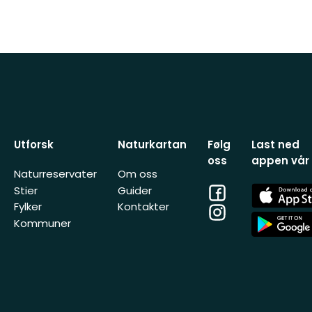
Utforsk
Naturkartan
Følg
Last ned
oss
appen vår
Naturreservater
Om oss
Facebook
App
Stier
Guider
Store
Fylker
Kontakter
Instagram
App
Kommuner
Store