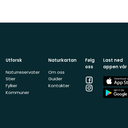
Utforsk
Naturkartan
Følg
Last ned
oss
appen vår
Naturreservater
Om oss
Facebook
App
Stier
Guider
Store
Fylker
Kontakter
Instagram
App
Kommuner
Store