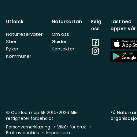
Utforsk
Naturkartan
Følg
Last ned
oss
appen vår
Naturreservater
Om oss
Facebook
App
Stier
Guider
Store
Fylker
Kontakter
Instagram
App
Kommuner
Store
© Outdoormap AB 2014-2026 Alle
Få Naturkart
rettigheter forbeholdt
organisasj
Personvernerklæring
Vilkår for bruk
Bruk av cookies
Impressum