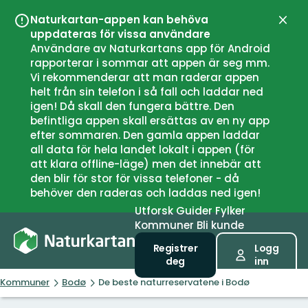
Naturkartan-appen kan behöva
Lukk
uppdateras för vissa användare
Användare av Naturkartans app för Android
rapporterar i sommar att appen är seg mm.
Vi rekommenderar att man raderar appen
helt från sin telefon i så fall och laddar ned
igen! Då skall den fungera bättre. Den
befintliga appen skall ersättas av en ny app
efter sommaren. Den gamla appen laddar
all data för hela landet lokalt i appen (för
att klara offline-läge) men det innebär att
den blir för stor för vissa telefoner - då
behöver den raderas och laddas ned igen!
Utforsk
Guider
Fylker
Kommuner
Bli kunde
Registrer
Logg
deg
inn
Kommuner
Bodø
De beste naturreservatene i Bodø