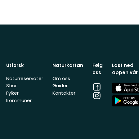
Utforsk
Naturkartan
Følg
Last ned
oss
appen vår
Naturreservater
Om oss
Facebook
App
Stier
Guider
Store
Fylker
Kontakter
Instagram
App
Kommuner
Store