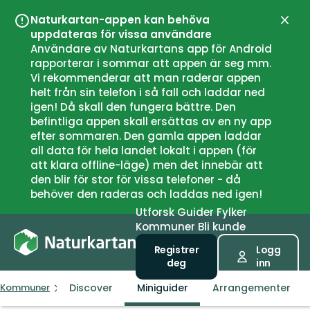
Naturkartan-appen kan behöva
Lukk
uppdateras för vissa användare
Användare av Naturkartans app för Android
rapporterar i sommar att appen är seg mm.
Vi rekommenderar att man raderar appen
helt från sin telefon i så fall och laddar ned
igen! Då skall den fungera bättre. Den
befintliga appen skall ersättas av en ny app
efter sommaren. Den gamla appen laddar
all data för hela landet lokalt i appen (för
att klara offline-läge) men det innebär att
den blir för stor för vissa telefoner - då
behöver den raderas och laddas ned igen!
Utforsk
Guider
Fylker
Kommuner
Bli kunde
Registrer
Logg
deg
inn
Discover
Miniguider
Arrangementer
Kommuner
Aure