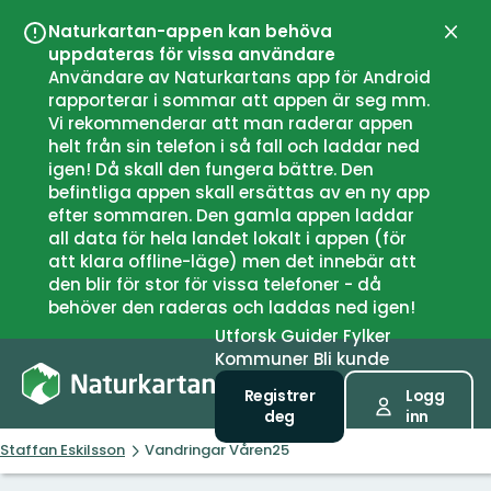
Naturkartan-appen kan behöva
Lukk
uppdateras för vissa användare
Användare av Naturkartans app för Android
rapporterar i sommar att appen är seg mm.
Vi rekommenderar att man raderar appen
helt från sin telefon i så fall och laddar ned
igen! Då skall den fungera bättre. Den
befintliga appen skall ersättas av en ny app
efter sommaren. Den gamla appen laddar
all data för hela landet lokalt i appen (för
att klara offline-läge) men det innebär att
den blir för stor för vissa telefoner - då
behöver den raderas och laddas ned igen!
Utforsk
Guider
Fylker
Kommuner
Bli kunde
Registrer
Logg
deg
inn
Staffan Eskilsson
Vandringar Våren25