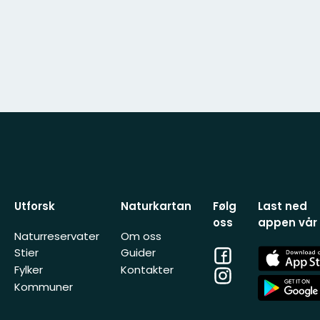
Utforsk
Naturkartan
Følg
Last ned
oss
appen vår
Naturreservater
Om oss
Facebook
App
Stier
Guider
Store
Fylker
Kontakter
Instagram
App
Kommuner
Store