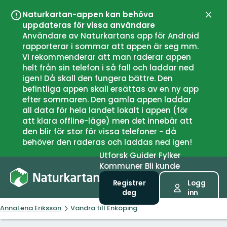
Naturkartan-appen kan behöva
Lukk
uppdateras för vissa användare
Användare av Naturkartans app för Android
rapporterar i sommar att appen är seg mm.
Vi rekommenderar att man raderar appen
helt från sin telefon i så fall och laddar ned
igen! Då skall den fungera bättre. Den
befintliga appen skall ersättas av en ny app
efter sommaren. Den gamla appen laddar
all data för hela landet lokalt i appen (för
att klara offline-läge) men det innebär att
den blir för stor för vissa telefoner - då
behöver den raderas och laddas ned igen!
Utforsk
Guider
Fylker
Kommuner
Bli kunde
Registrer
Logg
deg
inn
AnnaLena Eriksson
Vandra till Enköping