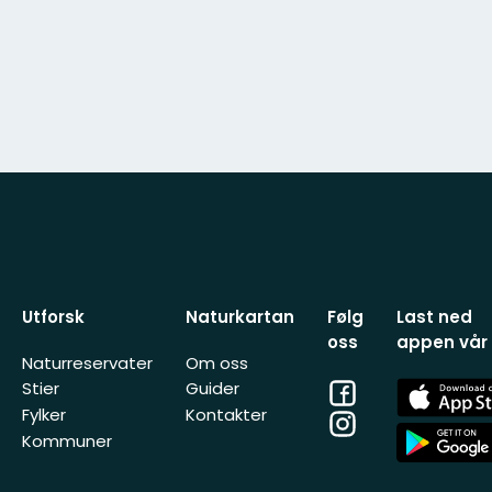
Utforsk
Naturkartan
Følg
Last ned
oss
appen vår
Naturreservater
Om oss
Facebook
App
Stier
Guider
Store
Fylker
Kontakter
Instagram
App
Kommuner
Store