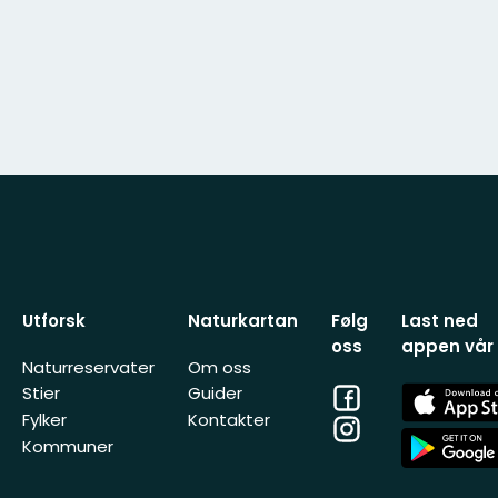
Utforsk
Naturkartan
Følg
Last ned
oss
appen vår
Naturreservater
Om oss
Facebook
App
Stier
Guider
Store
Fylker
Kontakter
Instagram
App
Kommuner
Store