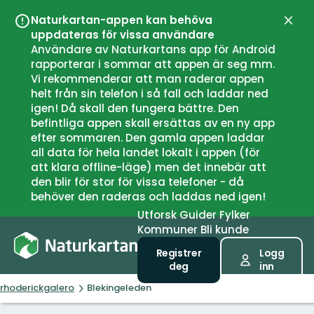
Naturkartan-appen kan behöva
Lukk
uppdateras för vissa användare
Användare av Naturkartans app för Android
rapporterar i sommar att appen är seg mm.
Vi rekommenderar att man raderar appen
helt från sin telefon i så fall och laddar ned
igen! Då skall den fungera bättre. Den
befintliga appen skall ersättas av en ny app
efter sommaren. Den gamla appen laddar
all data för hela landet lokalt i appen (för
att klara offline-läge) men det innebär att
den blir för stor för vissa telefoner - då
behöver den raderas och laddas ned igen!
Utforsk
Guider
Fylker
Kommuner
Bli kunde
Registrer
Logg
deg
inn
rhoderickgalero
Blekingeleden