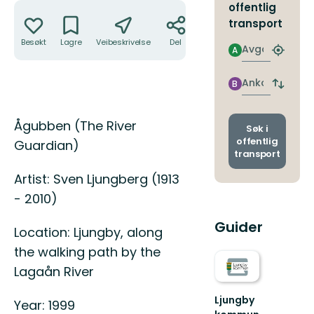
Handlinger
offentlig
transport
Besøkt
Lagre
Veibeskrivelse
Del
Avgang
A
Finn
nærme
holdepl
Ankomst
B
Bytt
avgang
og
Beskrivelse
Ågubben (The River
ankoms
Søk i
offentlig
Guardian)
transport
Artist: Sven Ljungberg (1913
- 2010)
Guider
Location: Ljungby, along
the walking path by the
Lagaån River
Ljungby
Year: 1999