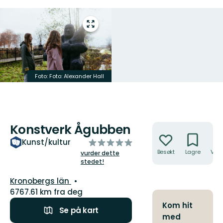
Gå
til
fullskjerm
Foto: Foto: Alexander Hall
Konstverk Ågubben
Handlinger
av
Kunst/kultur
5
Besøkt
Lagre
Veib
vurder dette
stedet!
stjerner
Fylke:
Kronobergs län
6767.61 km fra deg
Kom hit
Se på kart
med