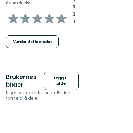
0 anmeldelser
:
3
av
:
2
:
1
5
stjerner
Vurder dette stedet
Brukernes
Legg til
bilder
bilder
Ingen brukerbilder ennå. Bli den
første til å dele!