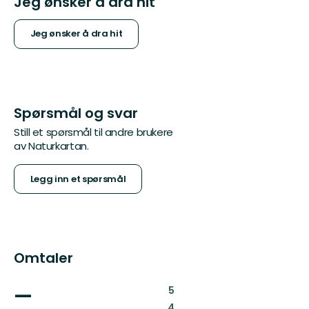
Jeg ønsker å dra hit
Jeg ønsker å dra hit
Spørsmål og svar
Still et spørsmål til andre brukere
av Naturkartan.
Legg inn et spørsmål
Omtaler
—
:
5
:
4