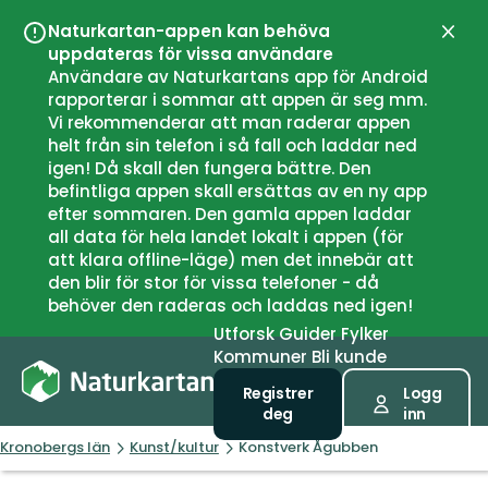
Naturkartan-appen kan behöva
Lukk
uppdateras för vissa användare
Användare av Naturkartans app för Android
rapporterar i sommar att appen är seg mm.
Vi rekommenderar att man raderar appen
helt från sin telefon i så fall och laddar ned
igen! Då skall den fungera bättre. Den
befintliga appen skall ersättas av en ny app
efter sommaren. Den gamla appen laddar
all data för hela landet lokalt i appen (för
att klara offline-läge) men det innebär att
den blir för stor för vissa telefoner - då
behöver den raderas och laddas ned igen!
Utforsk
Guider
Fylker
Kommuner
Bli kunde
Registrer
Logg
deg
inn
Kronobergs län
Kunst/kultur
Konstverk Ågubben