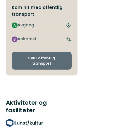
Kom hit med offentlig
transport
Avgang
A
Finn
nærmeste
holdeplass
Ankomst
B
Bytt
avgangs-
og
ankomststopp
Søk i offentlig
transport
Aktiviteter og
fasiliteter
Kunst/kultur