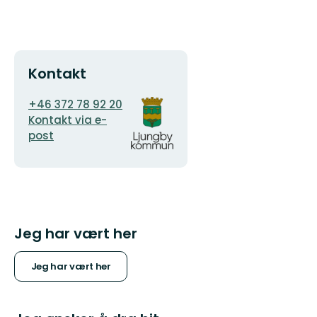
Kontakt
E-
Organisasjonens
+46 372 78 92 20
postadresse
logotype
Kontakt via e-
post
Jeg har vært her
Jeg har vært her