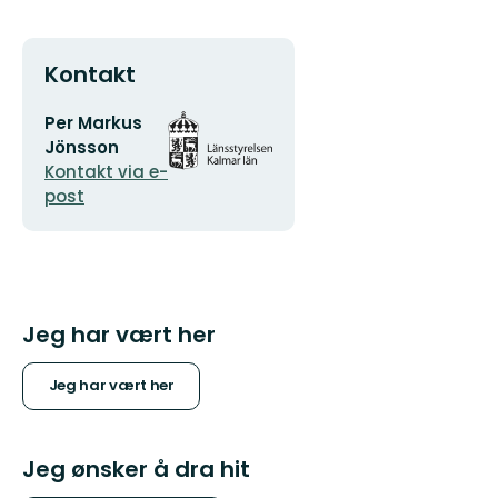
Kontakt
E-
Organisasjonens
Per Markus
postadresse
logotype
Jönsson
Kontakt via e-
post
Jeg har vært her
Jeg har vært her
Jeg ønsker å dra hit