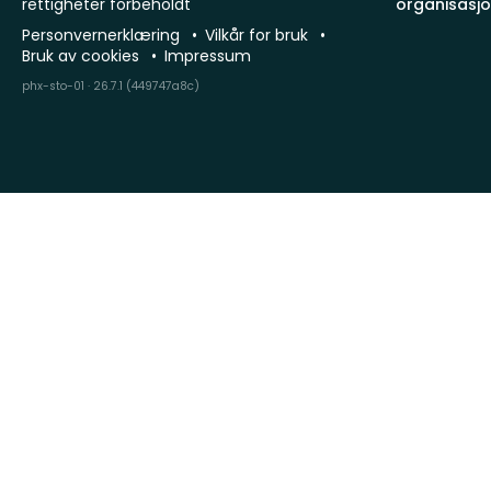
rettigheter forbeholdt
organisasj
Personvernerklæring
Vilkår for bruk
Bruk av cookies
Impressum
phx-sto-01 · 26.7.1 (449747a8c)