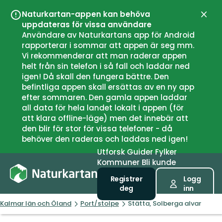
Naturkartan-appen kan behöva
Lukk
uppdateras för vissa användare
Användare av Naturkartans app för Android
rapporterar i sommar att appen är seg mm.
Vi rekommenderar att man raderar appen
helt från sin telefon i så fall och laddar ned
igen! Då skall den fungera bättre. Den
befintliga appen skall ersättas av en ny app
efter sommaren. Den gamla appen laddar
all data för hela landet lokalt i appen (för
att klara offline-läge) men det innebär att
den blir för stor för vissa telefoner - då
behöver den raderas och laddas ned igen!
Utforsk
Guider
Fylker
Kommuner
Bli kunde
Registrer
Logg
deg
inn
Kalmar län och Öland
Port/stolpe
Stätta, Solberga alvar