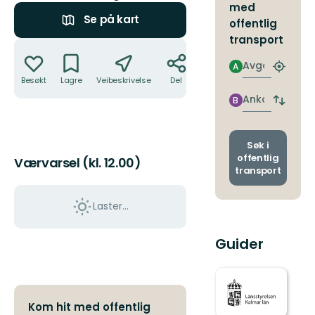
med
Se på kart
offentlig
transport
Handlinger
Avgang
A
Finn
Besøkt
Lagre
Veibeskrivelse
Del
nærme
holdepl
Ankomst
B
Bytt
avgang
og
ankoms
Søk i
offentlig
Værvarsel (kl. 12.00)
transport
Laster…
Guider
Kom hit med offentlig