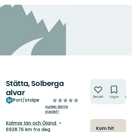
Stätta, Solberga
Handlinger
alvar
Besøkt
Lagre
Veib
av
Port/stolpe
5
vurder dette
stedet!
stjerner
Fylke:
Kalmar län och Öland
Kom hit
6928.76 km fra deg