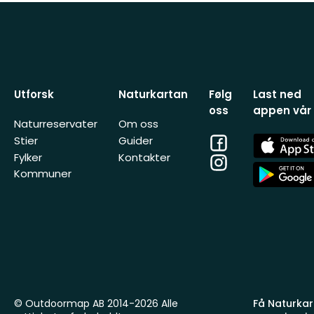
Utforsk
Naturkartan
Følg
Last ned
oss
appen vår
Naturreservater
Om oss
Facebook
App
Stier
Guider
Store
Fylker
Kontakter
Instagram
App
Kommuner
Store
© Outdoormap AB 2014-2026 Alle
Få Naturkart