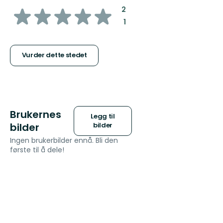
av
:
2
:
1
5
stjerner
Vurder dette stedet
Brukernes
Legg til
bilder
bilder
Ingen brukerbilder ennå. Bli den
første til å dele!