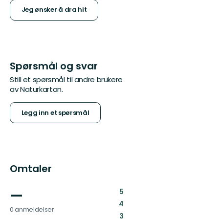
Jeg ønsker å dra hit
Spørsmål og svar
Still et spørsmål til andre brukere
av Naturkartan.
Legg inn et spørsmål
Omtaler
—
:
5
:
4
0 anmeldelser
:
3