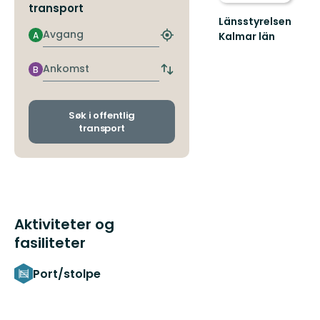
transport
Länsstyrelsen
Avgang
A
Kalmar län
Finn
nærmeste
holdeplass
Ankomst
B
Bytt
avgangs-
og
ankomststopp
Søk i offentlig
transport
Aktiviteter og
fasiliteter
Port/stolpe