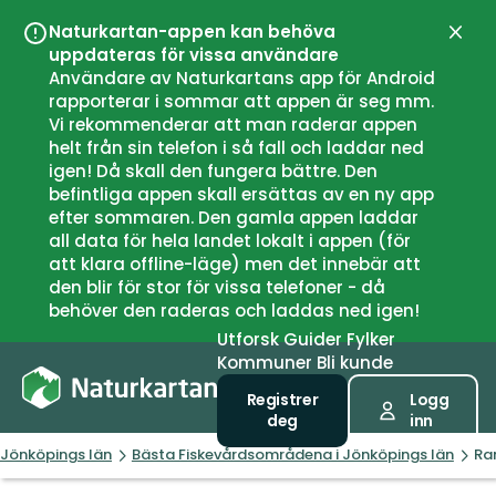
Naturkartan-appen kan behöva
Lukk
uppdateras för vissa användare
Användare av Naturkartans app för Android
rapporterar i sommar att appen är seg mm.
Vi rekommenderar att man raderar appen
helt från sin telefon i så fall och laddar ned
igen! Då skall den fungera bättre. Den
befintliga appen skall ersättas av en ny app
efter sommaren. Den gamla appen laddar
all data för hela landet lokalt i appen (för
att klara offline-läge) men det innebär att
den blir för stor för vissa telefoner - då
behöver den raderas och laddas ned igen!
Utforsk
Guider
Fylker
Kommuner
Bli kunde
Registrer
Logg
deg
inn
Jönköpings län
Bästa Fiskevårdsområdena i Jönköpings län
Ra