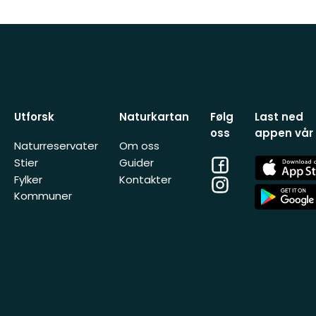
Utforsk
Naturkartan
Følg
Last ned
oss
appen vår
Naturreservater
Om oss
Facebook
App
Stier
Guider
Store
Fylker
Kontakter
Instagram
App
Kommuner
Store