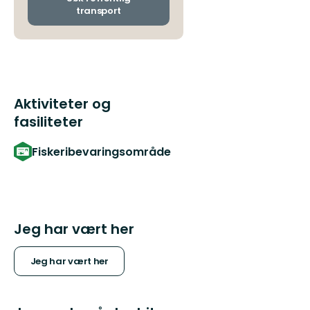
transport
Aktiviteter og
fasiliteter
Fiskeribevaringsområde
Jeg har vært her
Jeg har vært her