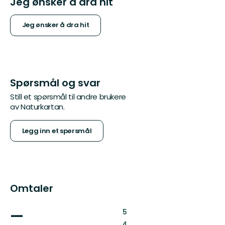
Jeg ønsker å dra hit
Jeg ønsker å dra hit
Spørsmål og svar
Still et spørsmål til andre brukere
av Naturkartan.
Legg inn et spørsmål
Omtaler
—
:
5
:
4