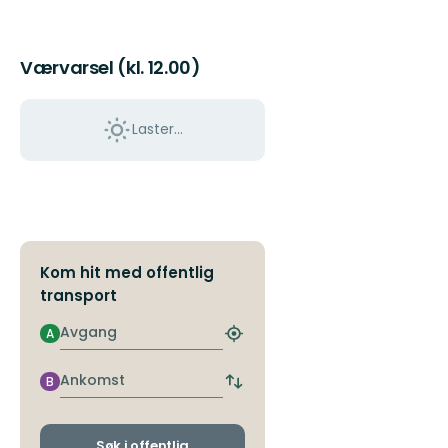
Værvarsel (kl. 12.00)
Laster…
Kom hit med offentlig
transport
Avgang
A
Finn
nærmeste
holdeplass
Ankomst
B
Bytt
avgangs-
og
ankomststopp
Søk i offentlig