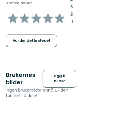
0 anmeldelser
:
3
av
:
2
:
1
5
stjerner
Vurder dette stedet
Brukernes
Legg til
bilder
bilder
Ingen brukerbilder ennå. Bli den
første til å dele!