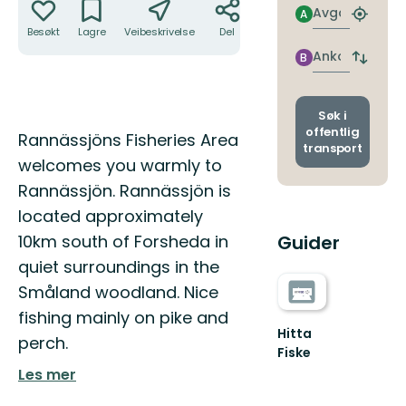
Avgang
A
Finn
Besøkt
Lagre
Veibeskrivelse
Del
nærme
holdepl
Ankomst
B
Bytt
avgang
og
ankoms
Søk i
offentlig
Beskrivelse
Rannässjöns Fisheries Area
transport
welcomes you warmly to
Rannässjön. Rannässjön is
located approximately
10km south of Forsheda in
Guider
quiet surroundings in the
Småland woodland. Nice
fishing mainly on pike and
Hitta
perch.
Fiske
Les mer