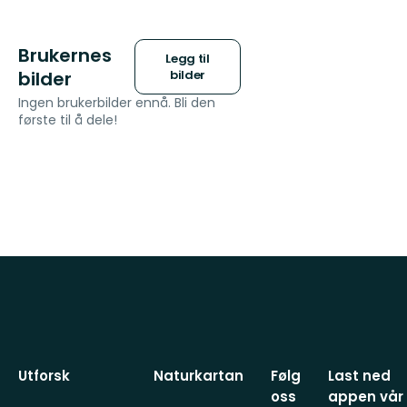
Brukernes
Legg til
bilder
bilder
Ingen brukerbilder ennå. Bli den
første til å dele!
Utforsk
Naturkartan
Følg
Last ned
oss
appen vår