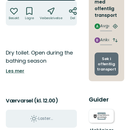
med
Handlinger
offentlig
transport
Besøkt
Lagre
Veibeskrivelse
Del
Avgang
A
Finn
nærme
holdepl
Ankomst
B
Bytt
avgang
Beskrivelse
Dry toilet. Open during the
og
ankoms
Søk i
bathing season
offentlig
transport
Les mer
Guider
Værvarsel (kl. 12.00)
Laster…