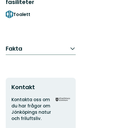
fasiliteter
Toalett
Fakta
Kontakt
Adresse
Organisasjonens
Kontakta oss om
logotype
du har frågor om
Jönköpings natur
och friluftsliv.
E-