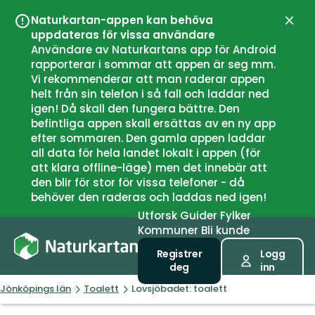
Naturkartan-appen kan behöva
Lukk
uppdateras för vissa användare
Användare av Naturkartans app för Android
rapporterar i sommar att appen är seg mm.
Vi rekommenderar att man raderar appen
helt från sin telefon i så fall och laddar ned
igen! Då skall den fungera bättre. Den
befintliga appen skall ersättas av en ny app
efter sommaren. Den gamla appen laddar
all data för hela landet lokalt i appen (för
att klara offline-läge) men det innebär att
den blir för stor för vissa telefoner - då
behöver den raderas och laddas ned igen!
Utforsk
Guider
Fylker
Kommuner
Bli kunde
Registrer
Logg
deg
inn
Jönköpings län
Toalett
Lovsjöbadet: toalett