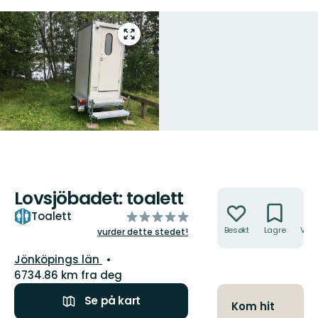
Gå
til
fullskjerm
Lovsjöbadet: toalett
Handlinger
av
Toalett
5
Besøkt
Lagre
Veib
vurder dette stedet!
stjerner
Fylke:
Jönköpings län
6734.86 km fra deg
Se på kart
Kom hit