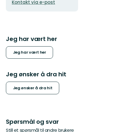
Kontakt via e-post
postadresse
Jeg har vært her
Jeg har vært her
Jeg ønsker å dra hit
Jeg ønsker å dra hit
Spørsmål og svar
Still et spørsmål til andre brukere