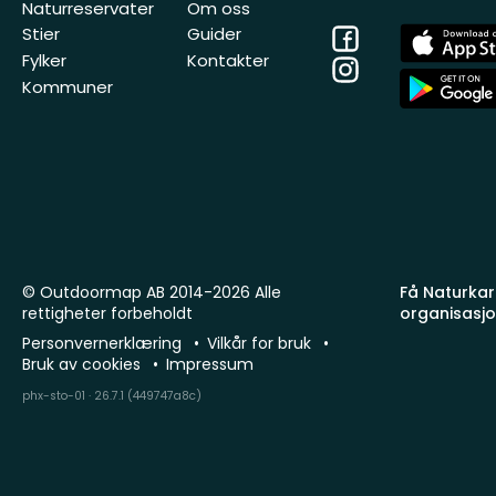
Naturreservater
Om oss
Facebook
App
Stier
Guider
Store
Fylker
Kontakter
Instagram
App
Kommuner
Store
© Outdoormap AB 2014-2026 Alle
Få Naturkart
rettigheter forbeholdt
organisasj
Personvernerklæring
Vilkår for bruk
Bruk av cookies
Impressum
phx-sto-01 · 26.7.1 (449747a8c)