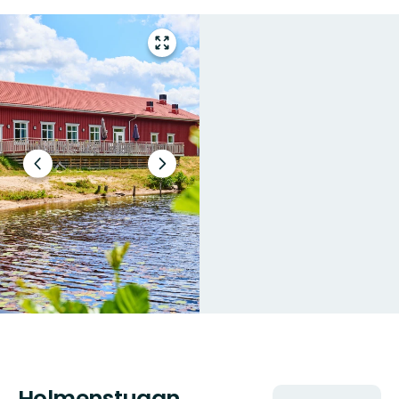
Gå
til
fullskjerm
Forrige
Neste
lysbilde
slide
Holmenstugan
Handlinger