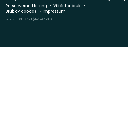
Personvernerklæring
Vilkår for bruk
Bruk av cookies
Impressum
phx-sto-01 · 26.7.1 (449747a8c)