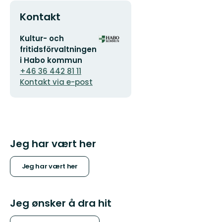
Kontakt
E-
Organisasjonens
Kultur- och
postadresse
logotype
fritidsförvaltningen
i Habo kommun
+46 36 442 81 11
Kontakt via e-post
Jeg har vært her
Jeg har vært her
Jeg ønsker å dra hit