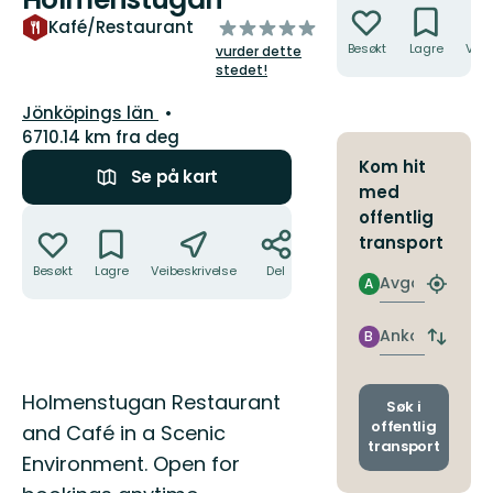
av
Kafé/Restaurant
5
Besøkt
Lagre
Veib
vurder dette
stjerner
stedet!
Fylke:
Jönköpings län
6710.14 km fra deg
Kom hit
Se på kart
med
Handlinger
offentlig
transport
Besøkt
Lagre
Veibeskrivelse
Del
Avgang
A
Finn
nærme
holdepl
Ankomst
B
Bytt
avgang
og
Beskrivelse
Holmenstugan Restaurant
ankoms
Søk i
offentlig
and Café in a Scenic
transport
Environment. Open for