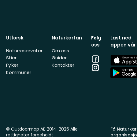
Utforsk
Naturkartan
Følg
Last ned
oss
appen vår
Naturreservater
Om oss
Facebook
App
Stier
Guider
Store
Fylker
Kontakter
Instagram
App
Kommuner
Store
© Outdoormap AB 2014-2026 Alle
Få Naturkart
rettigheter forbeholdt
organisasj