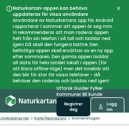
Naturkartan-appen kan behöva
Lukk
uppdateras för vissa användare
Användare av Naturkartans app för Android
rapporterar i sommar att appen är seg mm.
Vi rekommenderar att man raderar appen
helt från sin telefon i så fall och laddar ned
igen! Då skall den fungera bättre. Den
befintliga appen skall ersättas av en ny app
efter sommaren. Den gamla appen laddar
all data för hela landet lokalt i appen (för
att klara offline-läge) men det innebär att
den blir för stor för vissa telefoner - då
behöver den raderas och laddas ned igen!
Utforsk
Guider
Fylker
Kommuner
Bli kunde
Registrer
Logg
deg
inn
Jönköpings län
Kafé/Restaurant
Holmenstugan