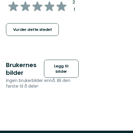
av
:
2
:
1
5
stjerner
Vurder dette stedet
Brukernes
Legg til
bilder
bilder
Ingen brukerbilder ennå. Bli den
første til å dele!