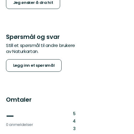
Jeg ønsker å dra hit
Spørsmål og svar
Still et spørsmål til andre brukere
av Naturkartan.
Legg inn et spørsmål
Omtaler
—
:
5
:
4
0 anmeldelser
:
3