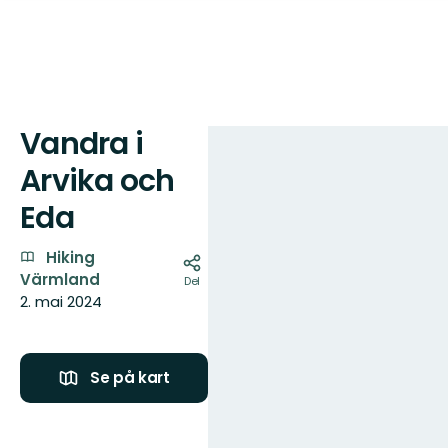
Vandra i
Kart
Arvika och
Eda
Hiking
Värmland
Del
2. mai 2024
Se på kart
Jordkä
Gunna