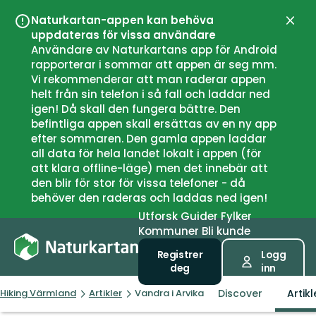
Naturkartan-appen kan behöva
Lukk
uppdateras för vissa användare
Användare av Naturkartans app för Android
rapporterar i sommar att appen är seg mm.
Vi rekommenderar att man raderar appen
helt från sin telefon i så fall och laddar ned
igen! Då skall den fungera bättre. Den
befintliga appen skall ersättas av en ny app
efter sommaren. Den gamla appen laddar
all data för hela landet lokalt i appen (för
att klara offline-läge) men det innebär att
den blir för stor för vissa telefoner - då
behöver den raderas och laddas ned igen!
Utforsk
Guider
Fylker
Kommuner
Bli kunde
Registrer
Logg
deg
inn
Discover
Artikl
Hiking Värmland
Artikler
Vandra i Arvika och Eda