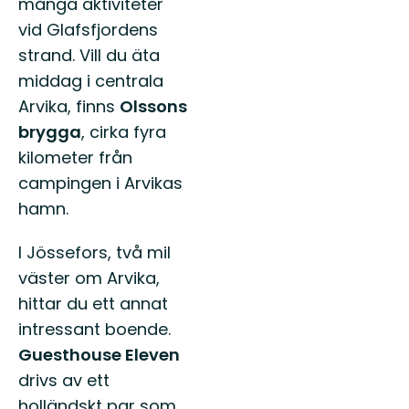
många aktiviteter
vid Glafsfjordens
strand. Vill du äta
middag i centrala
Arvika, finns
Olssons
brygga
, cirka fyra
kilometer från
campingen i Arvikas
hamn.
I Jössefors, två mil
väster om Arvika,
hittar du ett annat
intressant boende.
Guesthouse Eleven
drivs av ett
holländskt par som