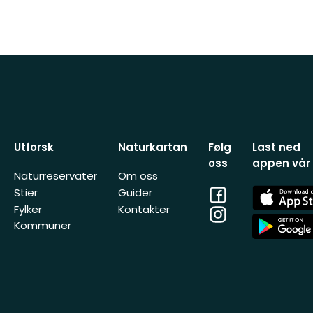
Utforsk
Naturkartan
Følg
Last ned
oss
appen vår
Naturreservater
Om oss
Facebook
App
Stier
Guider
Store
Fylker
Kontakter
Instagram
App
Kommuner
Store