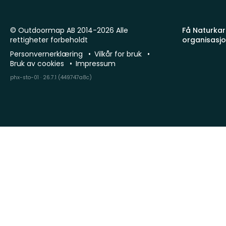
© Outdoormap AB 2014-2026 Alle
Få Naturkart
rettigheter forbeholdt
organisasj
Personvernerklæring
Vilkår for bruk
Bruk av cookies
Impressum
phx-sto-01 · 26.7.1 (449747a8c)