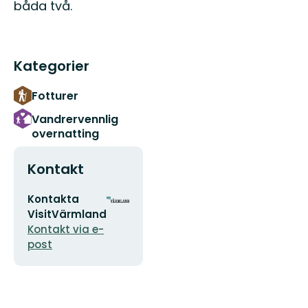
båda två.
Kategorier
Fotturer
Vandrervennlig
overnatting
Kontakt
E-
Organisasjonens
Kontakta
postadresse
logotype
VisitVärmland
Kontakt via e-
post