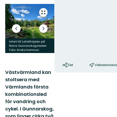
Foto: 
Bilder
Gå
til
fullskjerm
Forrige
Neste
lysbilde
slide
Infart till Lafallhöjden på
Norra Gunnarskogsleden
Norra Gunnarskogsleden
Foto: Arvika kommun
Foto: Arvika kommun
Handlinger
Del
Veibeskrivels
Västvärmland kan
stoltsera med
Värmlands första
kombinationsled
för vandring och
cykel. I Gunnarskog,
som ligger cirka två