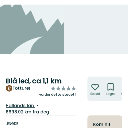
Blå led, ca 1,1 km
Handlinger
av
Fotturer
5
Besøkt
Lagre
Veib
vurder dette stedet!
stjerner
Fylke:
Hallands län
6698.02 km fra deg
Detaljer
om
LENGDE
Kom hit