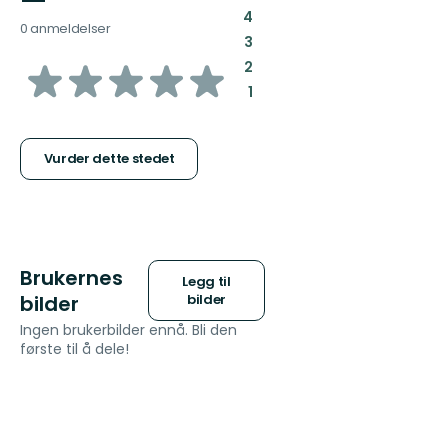
—
:
4
0 anmeldelser
:
3
av
:
2
:
1
5
stjerner
Vurder dette stedet
Brukernes
Legg til
bilder
bilder
Ingen brukerbilder ennå. Bli den
første til å dele!