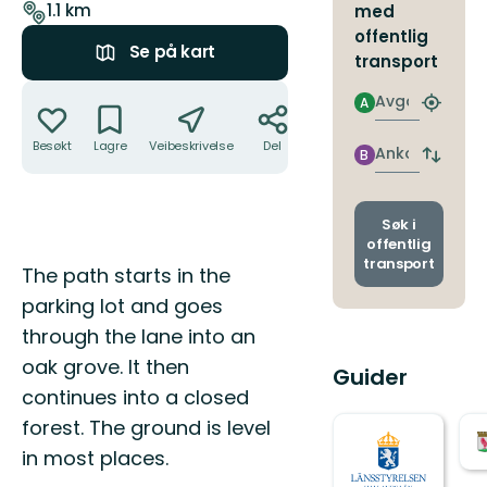
stien
1.1 km
med
offentlig
Se på kart
transport
Handlinger
Avgang
A
Finn
nærme
Besøkt
Lagre
Veibeskrivelse
Del
holdepl
Ankomst
B
Bytt
avgang
og
ankoms
Søk i
offentlig
transport
Beskrivelse
The path starts in the
parking lot and goes
through the lane into an
oak grove. It then
Guider
continues into a closed
forest. The ground is level
in most places.