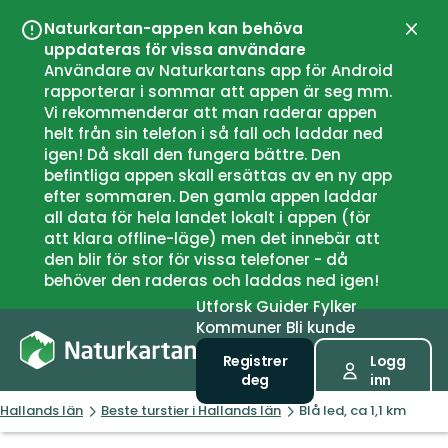
Naturkartan-appen kan behöva
Lukk
uppdateras för vissa användare
Användare av Naturkartans app för Android
rapporterar i sommar att appen är seg mm.
Vi rekommenderar att man raderar appen
helt från sin telefon i så fall och laddar ned
igen! Då skall den fungera bättre. Den
befintliga appen skall ersättas av en ny app
efter sommaren. Den gamla appen laddar
all data för hela landet lokalt i appen (för
att klara offline-läge) men det innebär att
den blir för stor för vissa telefoner - då
behöver den raderas och laddas ned igen!
Utforsk
Guider
Fylker
Kommuner
Bli kunde
Registrer
Logg
deg
inn
Hallands län
Beste turstier i Hallands län
Blå led, ca 1,1 km