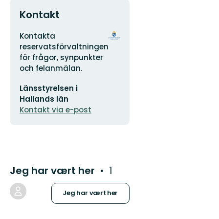
Kontakt
Adresse
Organisasjonens
Kontakta
logotype
reservatsförvaltningen
för frågor, synpunkter
och felanmälan.
E-
Länsstyrelsen i
postadresse
Hallands län
Kontakt via e-post
Jeg har vært her
1
Jeg har vært her