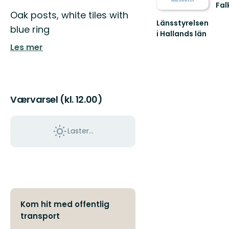
Fal
Oak posts, white tiles with
Väl
Länsstyrelsen
till
blue ring
Fal
i Hallands län
Guide
fant
Les mer
till
natu
naturreservat
i
Hallands
län
Værvarsel (kl. 12.00)
Laster…
Kom hit med offentlig
transport