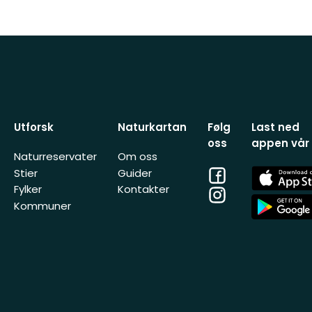
Utforsk
Naturkartan
Følg
Last ned
oss
appen vår
Naturreservater
Om oss
Facebook
App
Stier
Guider
Store
Fylker
Kontakter
Instagram
App
Kommuner
Store