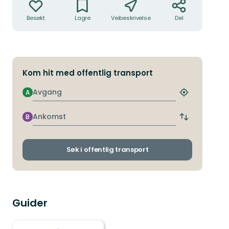
Besøkt
Lagre
Veibeskrivelse
Del
Kom hit med offentlig transport
Avgang
A
Finn
nærmeste
holdeplass
Ankomst
B
Bytt
avgangs-
og
ankomststo
Søk i offentlig transport
Guider