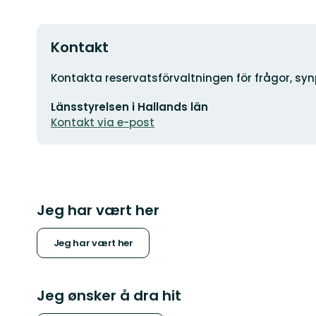
Kontakt
Adresse
Kontakta reservatsförvaltningen för frågor, sy
E-
Länsstyrelsen i Hallands län
postadresse
Kontakt via e-post
Jeg har vært her
Jeg har vært her
Jeg ønsker å dra hit