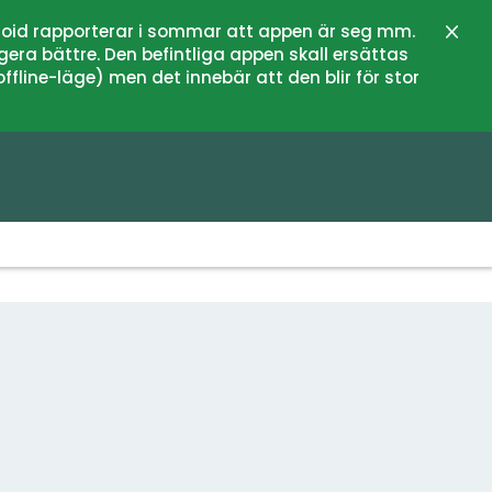
oid rapporterar i sommar att appen är seg mm.
Lukk
gera bättre. Den befintliga appen skall ersättas
fline-läge) men det innebär att den blir för stor