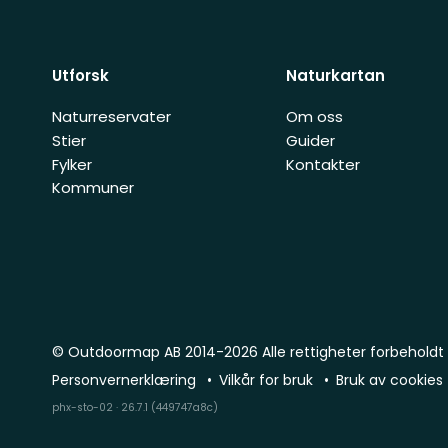
Utforsk
Naturkartan
Naturreservater
Om oss
Stier
Guider
Fylker
Kontakter
Kommuner
© Outdoormap AB 2014-2026 Alle rettigheter forbeholdt
Personvernerklæring
Vilkår for bruk
Bruk av cookies
phx-sto-02 · 26.7.1 (449747a8c)