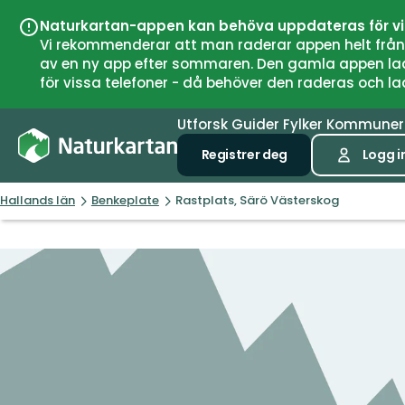
Naturkartan-appen kan behöva uppdateras för v
Vi rekommenderar att man raderar appen helt från si
av en ny app efter sommaren. Den gamla appen laddar
för vissa telefoner - då behöver den raderas och l
Utforsk
Guider
Fylker
Kommune
Registrer deg
Logg i
Hallands län
Benkeplate
Rastplats, Särö Västerskog