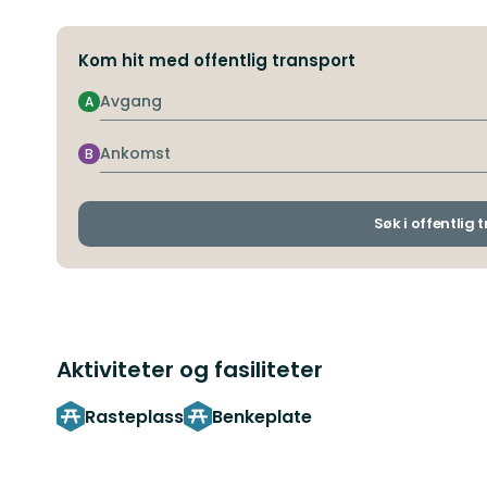
Kom hit med offentlig transport
Avgang
A
Ankomst
B
Søk i offentlig 
Aktiviteter og fasiliteter
Rasteplass
Benkeplate