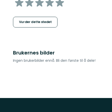
av
5
stjerner
Vurder dette stedet
Brukernes bilder
Ingen brukerbilder ennå. Bli den første til å dele!