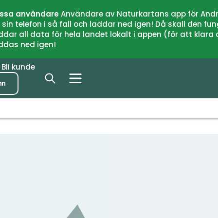
issa användare
Användare av Naturkartans app för Andr
n telefon i så fall och laddar ned igen! Då skall den fun
 all data för hela landet lokalt i appen (för att klara of
addas ned igen!
r
Bli kunde
nn