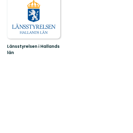
Länsstyrelsen i Hallands
län
Guide
till
naturreservat
i
Hallands
län