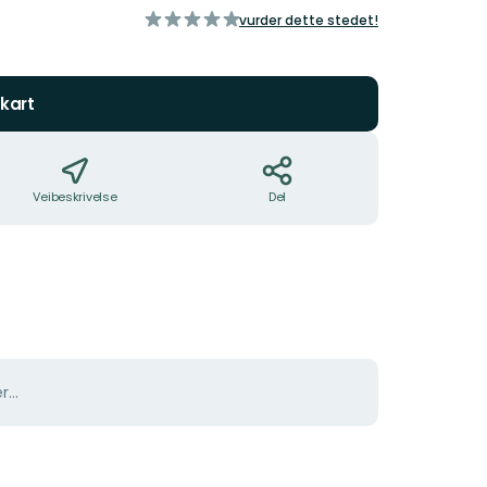
av
vurder dette stedet!
5
stjerner
kart
Veibeskrivelse
Del
er…