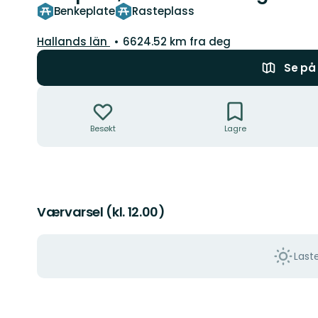
Benkeplate
Rasteplass
Fylke:
Hallands län
6624.52 km fra deg
Se på 
Handlinger
Besøkt
Lagre
Værvarsel (kl. 12.00)
Last