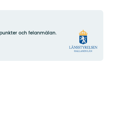
Organisasjonens
npunkter och felanmälan.
logotype