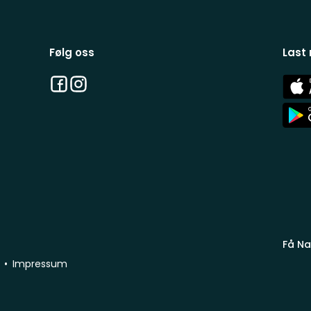
Følg oss
Last
Facebook
Instagram
App
Stor
App
Stor
Få Na
Impressum