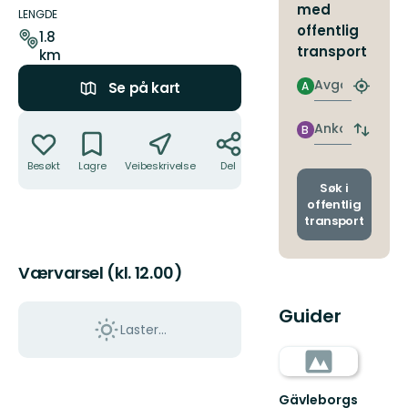
med
om
LENGDE
offentlig
stien
1.8
transport
km
Avgang
A
Se på kart
Finn
nærme
Handlinger
holdepl
Ankomst
B
Bytt
avgang
Besøkt
Lagre
Veibeskrivelse
Del
og
ankoms
Søk i
offentlig
transport
Værvarsel (kl. 12.00)
Guider
Laster…
Gävleborgs