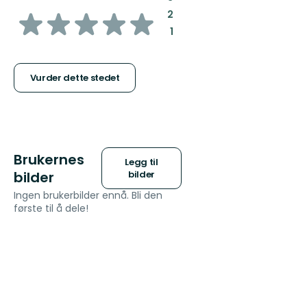
av
:
2
:
1
5
stjerner
Vurder dette stedet
Brukernes
Legg til
bilder
bilder
Ingen brukerbilder ennå. Bli den
første til å dele!