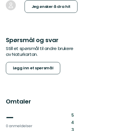
Jeg ønsker å dra hit
Spørsmål og svar
Still et spørsmål til andre brukere
av Naturkartan.
Legg inn et spørsmål
Omtaler
—
:
5
:
4
0 anmeldelser
:
3