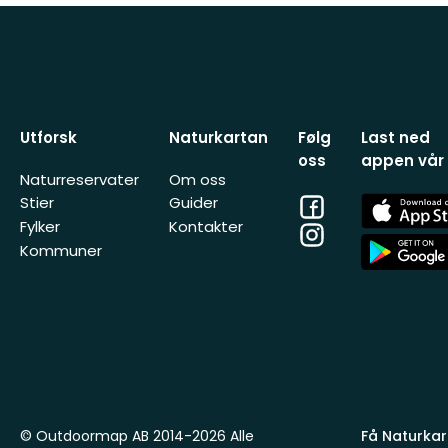
Utforsk
Naturkartan
Følg
Last ned
oss
appen vår
Naturreservater
Om oss
Facebook
App
Stier
Guider
Store
Fylker
Kontakter
Instagram
App
Kommuner
Store
© Outdoormap AB 2014-2026 Alle
Få Naturkart