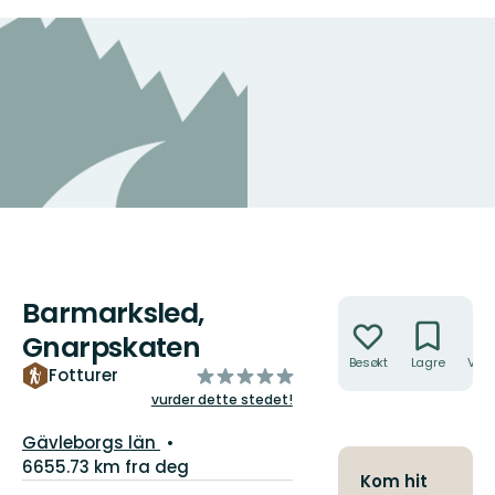
Barmarksled,
Handlinger
Gnarpskaten
Besøkt
Lagre
Veib
av
Fotturer
5
vurder dette stedet!
stjerner
Fylke:
Gävleborgs län
6655.73 km fra deg
Kom hit
Detaljer