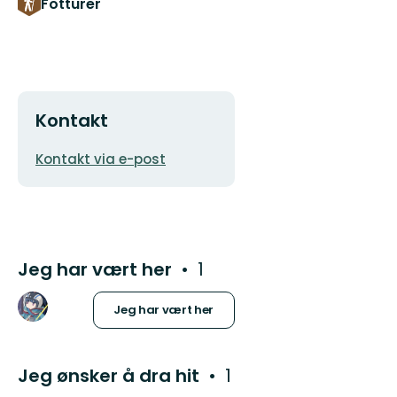
Fotturer
Kontakt
E-
Kontakt via e-post
postadresse
Jeg har vært her
1
Jeg har vært her
Jeg ønsker å dra hit
1