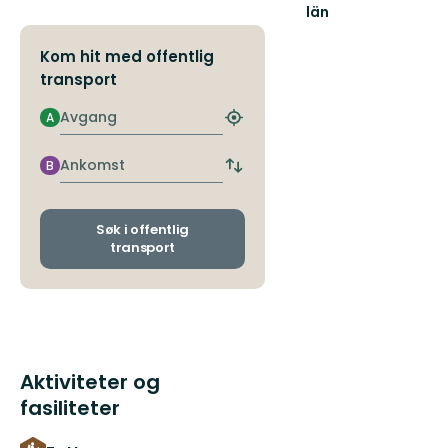
län
Kom hit med offentlig
transport
Avgang
A
Finn
nærmeste
holdeplass
Ankomst
B
Bytt
avgangs-
og
ankomststopp
Søk i offentlig
transport
Aktiviteter og
fasiliteter