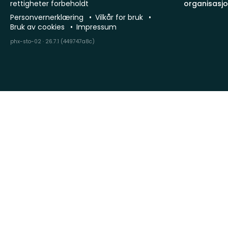
rettigheter forbeholdt
organisasj
Personvernerklæring
Vilkår for bruk
Bruk av cookies
Impressum
phx-sto-02 · 26.7.1 (449747a8c)