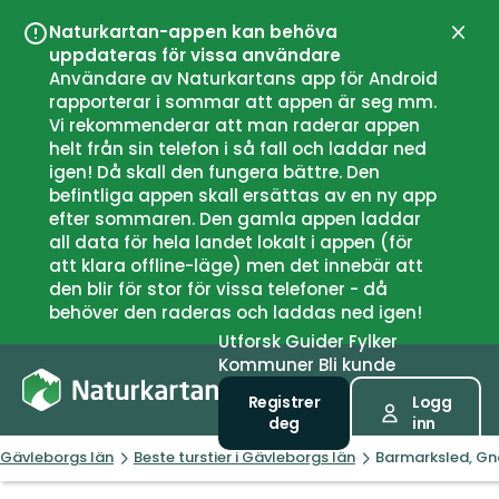
Naturkartan-appen kan behöva
Lukk
uppdateras för vissa användare
Användare av Naturkartans app för Android
rapporterar i sommar att appen är seg mm.
Vi rekommenderar att man raderar appen
helt från sin telefon i så fall och laddar ned
igen! Då skall den fungera bättre. Den
befintliga appen skall ersättas av en ny app
efter sommaren. Den gamla appen laddar
all data för hela landet lokalt i appen (för
att klara offline-läge) men det innebär att
den blir för stor för vissa telefoner - då
behöver den raderas och laddas ned igen!
Utforsk
Guider
Fylker
Kommuner
Bli kunde
Registrer
Logg
deg
inn
Gävleborgs län
Beste turstier i Gävleborgs län
Barmarksled, Gn