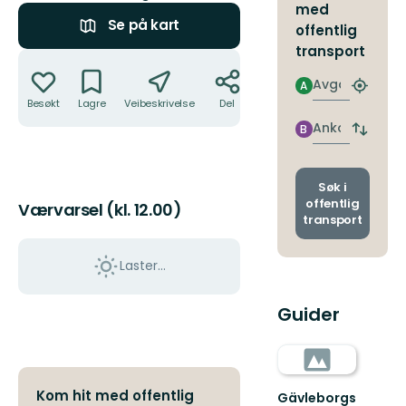
med
Se på kart
offentlig
transport
Handlinger
Avgang
A
Finn
Besøkt
Lagre
Veibeskrivelse
Del
nærme
holdepl
Ankomst
B
Bytt
avgang
og
ankoms
Søk i
offentlig
Værvarsel (kl. 12.00)
transport
Laster…
Guider
Kom hit med offentlig
Gävleborgs