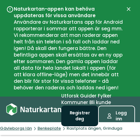
Naturkartan-appen kan behöva
Lukk
uppdateras för vissa användare
Användare av Naturkartans app för Android
rapporterar i sommar att appen är seg mm.
Vi rekommenderar att man raderar appen
helt från sin telefon i så fall och laddar ned
igen! Då skall den fungera bättre. Den
befintliga appen skall ersättas av en ny app
efter sommaren. Den gamla appen laddar
all data för hela landet lokalt i appen (för
att klara offline-läge) men det innebär att
den blir för stor för vissa telefoner - då
behöver den raderas och laddas ned igen!
Utforsk
Guider
Fylker
Kommuner
Bli kunde
Registrer
Logg
deg
inn
Gävleborgs län
Benkeplate
Rastplats ängen, Grinduga