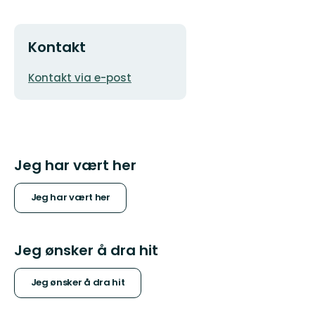
Kontakt
E-
Kontakt via e-post
postadresse
Jeg har vært her
Jeg har vært her
Jeg ønsker å dra hit
Jeg ønsker å dra hit