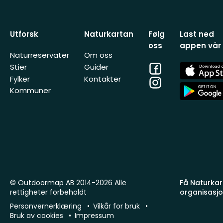
Utforsk
Naturkartan
Følg
Last ned
oss
appen vår
Naturreservater
Om oss
Facebook
App
Stier
Guider
Store
Fylker
Kontakter
Instagram
App
Kommuner
Store
© Outdoormap AB 2014-2026 Alle
Få Naturkart
rettigheter forbeholdt
organisasj
Personvernerklæring
Vilkår for bruk
Bruk av cookies
Impressum