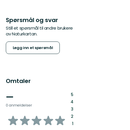
Spørsmål og svar
Still et spørsmål til andre brukere
av Naturkartan.
Legg inn et spørsmål
Omtaler
—
:
5
:
4
0 anmeldelser
:
3
av
:
2
:
1