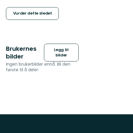
5
stjerner
Vurder dette stedet
Brukernes
Legg til
bilder
bilder
Ingen brukerbilder ennå. Bli den
første til å dele!