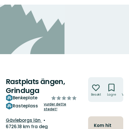
Rastplats ängen,
Handlinger
Grinduga
Besøkt
Lagre
Veib
av
Benkeplate
5
vurder dette
Rasteplass
stedet!
stjerner
Fylke:
Gävleborgs län
Kom hit
6726.18 km fra deg