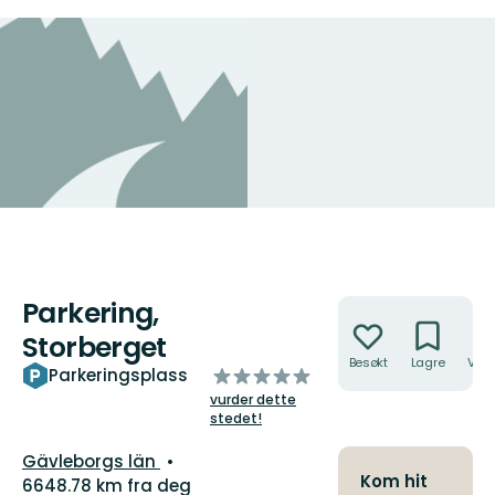
Parkering,
Handlinger
Storberget
Besøkt
Lagre
Veib
av
Parkeringsplass
5
vurder dette
stjerner
stedet!
Fylke:
Gävleborgs län
Kom hit
6648.78 km fra deg