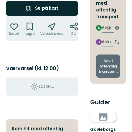
med
Se på kart
offentlig
transport
Handlinger
Avgang
A
Finn
Besøkt
Lagre
Veibeskrivelse
Del
nærme
holdepl
Ankomst
B
Bytt
avgang
og
ankoms
Søk i
offentlig
Værvarsel (kl. 12.00)
transport
Laster…
Guider
Kom hit med offentlig
Gävleborgs