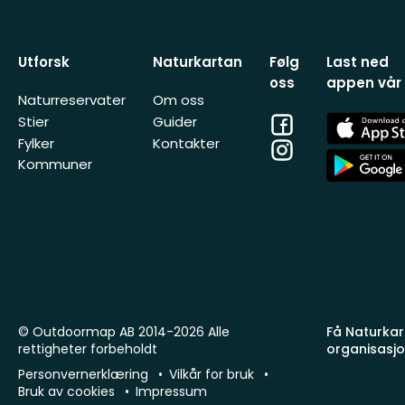
Utforsk
Naturkartan
Følg
Last ned
oss
appen vår
Naturreservater
Om oss
Facebook
App
Stier
Guider
Store
Fylker
Kontakter
Instagram
App
Kommuner
Store
© Outdoormap AB 2014-2026 Alle
Få Naturkart
rettigheter forbeholdt
organisasj
Personvernerklæring
Vilkår for bruk
Bruk av cookies
Impressum