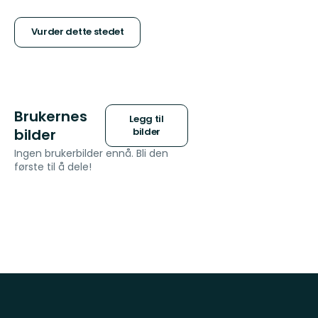
5
stjerner
Vurder dette stedet
Brukernes
Legg til
bilder
bilder
Ingen brukerbilder ennå. Bli den
første til å dele!