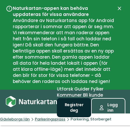
Naturkartan-appen kan behöva
Lukk
uppdateras för vissa användare
Användare av Naturkartans app för Android
rapporterar i sommar att appen är seg mm.
Vi rekommenderar att man raderar appen
helt från sin telefon i så fall och laddar ned
igen! Då skall den fungera bättre. Den
befintliga appen skall ersättas av en ny app
efter sommaren. Den gamla appen laddar
all data för hela landet lokalt i appen (för
att klara offline-läge) men det innebär att
den blir för stor för vissa telefoner - då
behöver den raderas och laddas ned igen!
Utforsk
Guider
Fylker
Kommuner
Bli kunde
Registrer
Logg
deg
inn
Gävleborgs län
Parkeringsplass
Parkering, Storberget