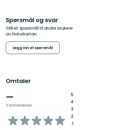
Spørsmål og svar
Still et spørsmål til andre brukere
av Naturkartan.
Legg inn et spørsmål
Omtaler
—
:
5
:
4
0 anmeldelser
:
3
av
:
2
:
1