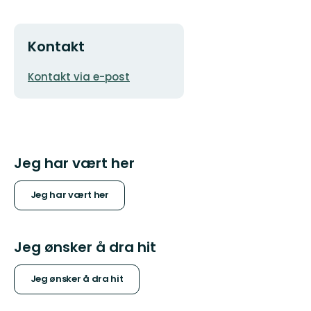
Kontakt
E-
Kontakt via e-post
postadresse
Jeg har vært her
Jeg har vært her
Jeg ønsker å dra hit
Jeg ønsker å dra hit