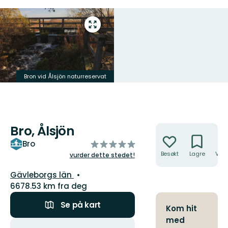
Gå
til
fullskjerm
Bron vid Ålsjön naturreservat
Bro, Ålsjön
Handlinger
av
Bro
5
Besøkt
Lagre
Veib
vurder dette stedet!
stjerner
Fylke:
Gävleborgs län
6678.53 km fra deg
Se på kart
Kom hit
med
Handlinger