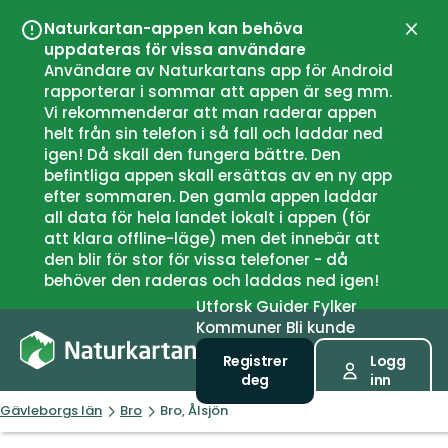
Naturkartan-appen kan behöva
Lukk
uppdateras för vissa användare
Användare av Naturkartans app för Android
rapporterar i sommar att appen är seg mm.
Vi rekommenderar att man raderar appen
helt från sin telefon i så fall och laddar ned
igen! Då skall den fungera bättre. Den
befintliga appen skall ersättas av en ny app
efter sommaren. Den gamla appen laddar
all data för hela landet lokalt i appen (för
att klara offline-läge) men det innebär att
den blir för stor för vissa telefoner - då
behöver den raderas och laddas ned igen!
Utforsk
Guider
Fylker
Kommuner
Bli kunde
Registrer
Logg
deg
inn
Gävleborgs län
Bro
Bro, Ålsjön