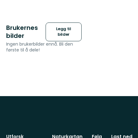
Brukernes
Legg til
bilder
bilder
Ingen brukerbilder ennå. Bli den
første til å dele!
Utforsk
Naturkartan
Følg
Last ned