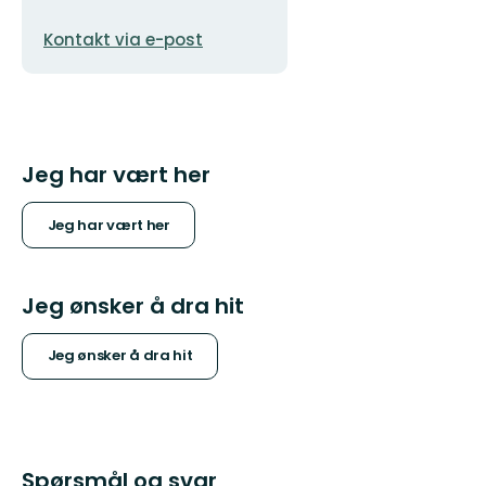
E-
Kontakt via e-post
postadresse
Jeg har vært her
Jeg har vært her
Jeg ønsker å dra hit
Jeg ønsker å dra hit
Spørsmål og svar