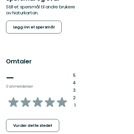
Still et spørsmål til andre brukere
av Naturkartan.
Legg inn et spørsmål
Omtaler
—
:
5
:
4
0 anmeldelser
:
3
av
:
2
:
1
5
stjerner
Vurder dette stedet