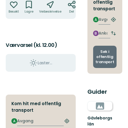
offentlig
transport
Besøkt
Lagre
Veibeskrivelse
Del
Avgang
A
Finn
nærme
holdepl
Ankomst
B
Bytt
avgang
Værvarsel (kl. 12.00)
og
ankoms
Søk i
offentlig
transport
Laster…
Guider
Kom hit med offentlig
transport
Gävleborgs
Avgang
A
Finn
län