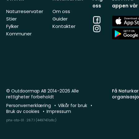
oss
appen vår
Naturreservater
Om oss
Facebook
App
Stier
Guider
Store
Fylker
Kontakter
Instagram
App
Kommuner
Store
© Outdoormap AB 2014-2026 Alle
Få Naturkart
rettigheter forbeholdt
organisasj
Personvernerklæring
Vilkår for bruk
Bruk av cookies
Impressum
phx-sto-01 · 26.7.1 (449747a8c)