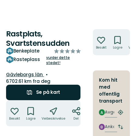
Rastplats,
Handlinger
Svartstensudden
Besøkt
Lagre
Veib
av
Benkeplate
5
vurder dette
Rasteplass
stedet!
stjerner
Fylke:
Gävleborgs län
Kom hit
6702.61 km fra deg
med
Se på kart
offentlig
transport
Handlinger
Avgang
A
Finn
Besøkt
Lagre
Veibeskrivelse
Del
nærme
holdepl
Ankomst
B
Bytt
avgang