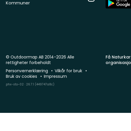
App
Kommuner
Store
© Outdoormap AB 2014-2026 Alle
Få Naturkart
rettigheter forbeholdt
organisasj
Personvernerklæring
Vilkår for bruk
Bruk av cookies
Impressum
phx-sto-02 · 26.7.1 (449747a8c)