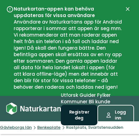
Naturkartan-appen kan behöva
Lukk
uppdateras för vissa användare
Användare av Naturkartans app för Android
rapporterar i sommar att appen är seg mm.
Vi rekommenderar att man raderar appen
helt från sin telefon i så fall och laddar ned
igen! Då skall den fungera bättre. Den
befintliga appen skall ersättas av en ny app
efter sommaren. Den gamla appen laddar
all data för hela landet lokalt i appen (för
att klara offline-läge) men det innebär att
den blir för stor för vissa telefoner - då
behöver den raderas och laddas ned igen!
Utforsk
Guider
Fylker
Kommuner
Bli kunde
Registrer
Logg
deg
inn
Gävleborgs län
Benkeplate
Rastplats, Svartstensudden