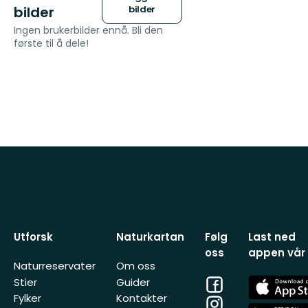
bilder
bilder
Ingen brukerbilder ennå. Bli den
første til å dele!
Utforsk
Naturkartan
Følg
Last ned
oss
appen vår
Naturreservater
Om oss
Facebook
App
Stier
Guider
Store
Fylker
Kontakter
Instagram