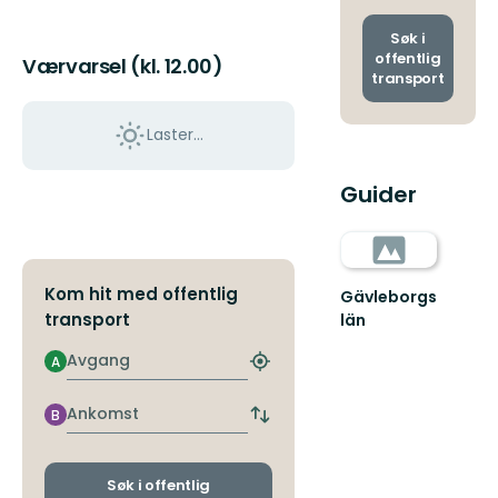
og
ankoms
Søk i
offentlig
Værvarsel (kl. 12.00)
transport
Laster…
Guider
Kom hit med offentlig
Gävleborgs
transport
län
Avgang
A
Finn
nærmeste
holdeplass
Ankomst
B
Bytt
avgangs-
og
ankomststopp
Søk i offentlig