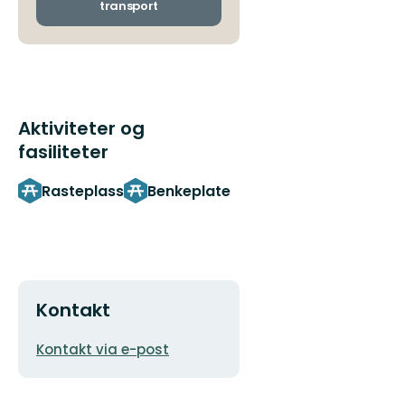
transport
Aktiviteter og
fasiliteter
Rasteplass
Benkeplate
Kontakt
E-
Kontakt via e-post
postadresse