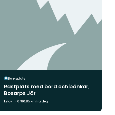
Benkeplate
Rastplats med bord och bänkar,
Bosarps Jär
Kommune:
Eslöv
6786.85 km fra deg