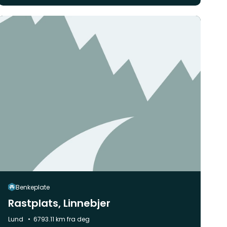
Benkeplate
Rastplats, Linnebjer
Kommune:
Lund
6793.11 km fra deg