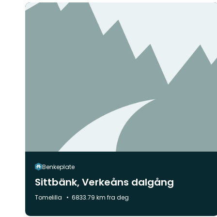
Benkeplate
Sittbänk, Verkeåns dalgång
Kommune:
Tomelilla
6833.79 km fra deg