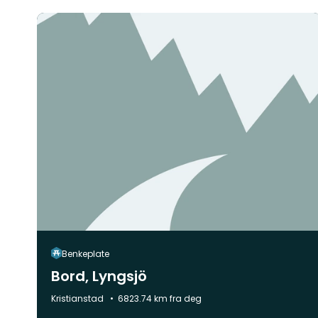
Benkeplate
Bord, Lyngsjö
Kommune:
Kristianstad
6823.74 km fra deg