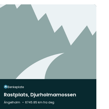
Benkeplate
Rastplats, Djurholmamossen
Kommune:
Ängelholm
6745.85 km fra deg