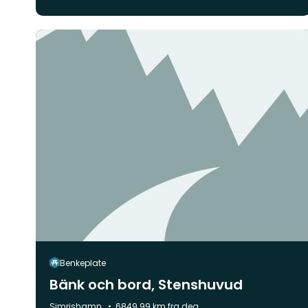
Benkeplate
Bänk och bord, Stenshuvud
Kommune:
Simrishamn
6849.99 km fra deg