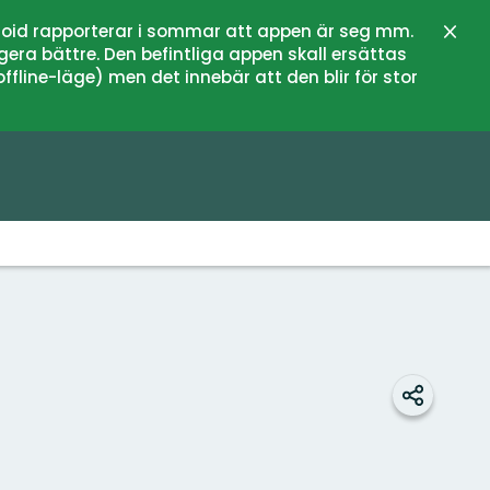
oid rapporterar i sommar att appen är seg mm.
Lukk
gera bättre. Den befintliga appen skall ersättas
fline-läge) men det innebär att den blir för stor
Del