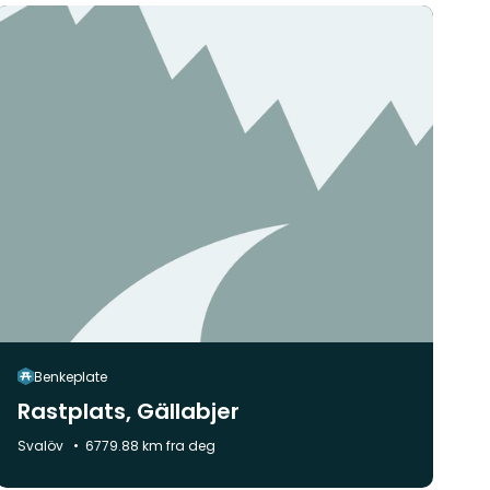
Benkeplate
Rastplats, Gällabjer
Kommune:
Svalöv
6779.88 km fra deg