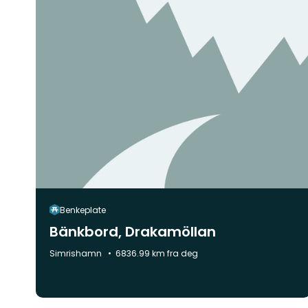
Benkeplate
Bänkbord, Drakamöllan
Kommune:
Simrishamn
6836.99 km fra deg