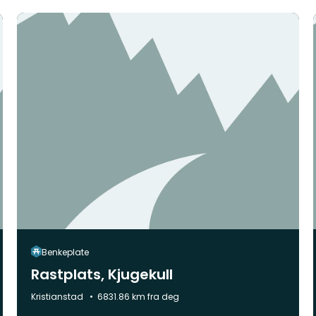
Benkeplate
Rastplats, Kjugekull
Kommune:
Kristianstad
6831.86 km fra deg