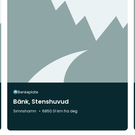
Benkeplate
Bänk, Stenshuvud
Kommune:
Simrishamn
6850.01 km fra deg