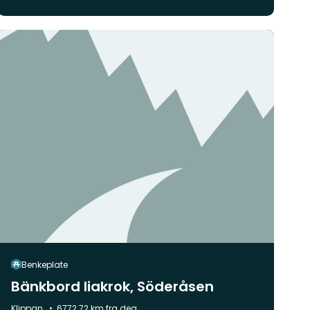
Benkeplate
Bänkbord liakrok, Söderåsen
Kommune:
Klippan
6772.72 km fra deg