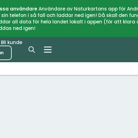
issa användare
Användare av Naturkartans app för Andr
n telefon i så fall och laddar ned igen! Då skall den fun
 all data för hela landet lokalt i appen (för att klara of
addas ned igen!
r
Bli kunde
nn