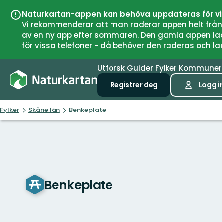
Naturkartan-appen kan behöva uppdateras för v
Vi rekommenderar att man raderar appen helt från si
av en ny app efter sommaren. Den gamla appen laddar
för vissa telefoner - då behöver den raderas och l
Utforsk
Guider
Fylker
Kommune
Registrer deg
Logg i
Fylker
Skåne län
Benkeplate
Benkeplate