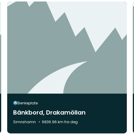
Benkeplate
Bänkbord, Drakamöllan
Kommune:
Simrishamn
6836.96 km fra deg