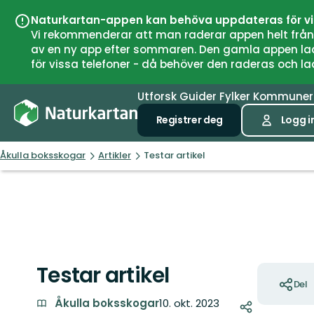
Naturkartan-appen kan behöva uppdateras för v
Vi rekommenderar att man raderar appen helt från si
av en ny app efter sommaren. Den gamla appen laddar
för vissa telefoner - då behöver den raderas och l
Utforsk
Guider
Fylker
Kommune
Registrer deg
Logg i
Åkulla boksskogar
Artikler
Testar artikel
Testar artikel
Handlinge
Del
Åkulla boksskogar
10. okt. 2023