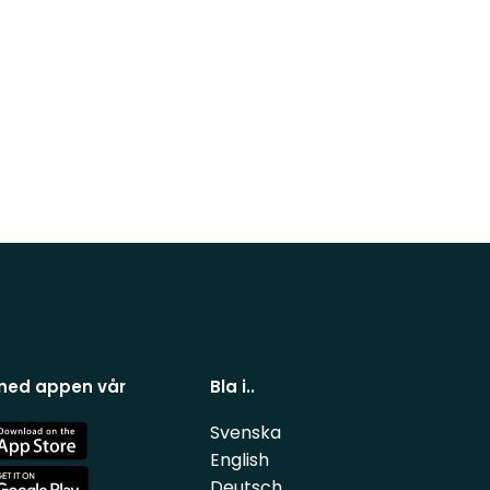
 ned appen vår
Bla i..
Svenska
e
English
Deutsch