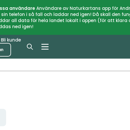
issa användare
Användare av Naturkartans app för Andr
n telefon i så fall och laddar ned igen! Då skall den fun
 all data för hela landet lokalt i appen (för att klara of
addas ned igen!
r
Bli kunde
nn
r