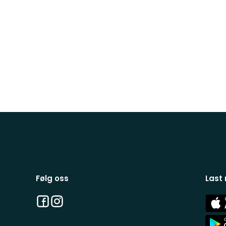
Følg oss
Last
Facebook
Instagram
App
Stor
App