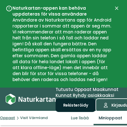
Naturkartan-appen kan behöva
Sulje
uppdateras för vissa användare
Användare av Naturkartans app för Android
rapporterar i sommar att appen är seg mm.
Vi rekommenderar att man raderar appen
helt från sin telefon i så fall och laddar ned
igen! Då skall den fungera bättre. Den
befintliga appen skall ersättas av en ny app
efter sommaren. Den gamla appen laddar
all data för hela landet lokalt i appen (för
att klara offline-läge) men det innebär att
den blir för stor för vissa telefoner - då
behöver den raderas och laddas ned igen!
Tutustu
Oppaat
Maakunnat
Kunnat
Ryhdy asiakkaaksi
Rekisteröidy
Kirjaud
Lue lisää
Minioppaat
Oppaat
Visit Värmland