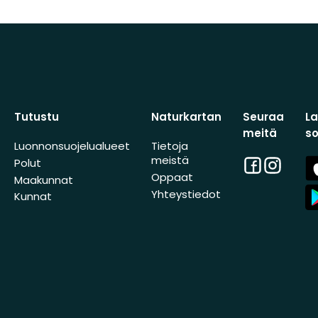
Tutustu
Naturkartan
Seuraa
L
meitä
s
Luonnonsuojelualueet
Tietoja
meistä
Facebook
Instagra
A
Polut
St
Oppaat
Maakunnat
A
Yhteystiedot
Kunnat
St