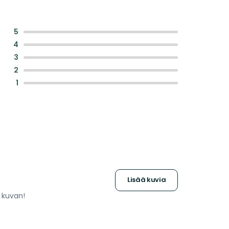
:
5
:
4
:
3
:
2
:
1
Lisää kuvia
a kuvan!