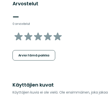
Arvostelut
—
0 arvostelut
/5
tähteä
Arvioi tämä paikka
Käyttäjien kuvat
Käyttäjien kuvia ei ole vielä. Ole ensimmäinen, joka jaka