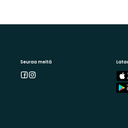
Seuraa meitä
Lata
Facebook
Instagram
App
Stor
App
Stor