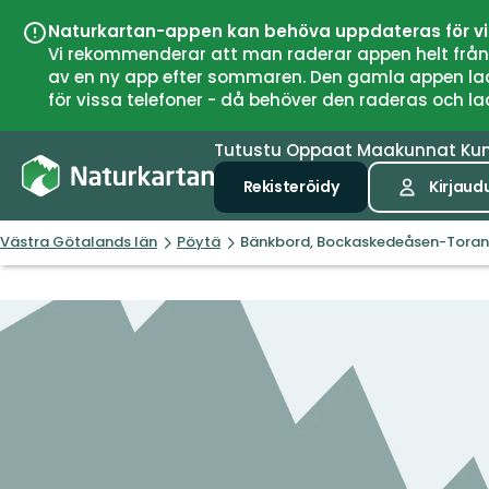
Naturkartan-appen kan behöva uppdateras för v
Vi rekommenderar att man raderar appen helt från si
av en ny app efter sommaren. Den gamla appen laddar
för vissa telefoner - då behöver den raderas och l
Tutustu
Oppaat
Maakunnat
Ku
Rekisteröidy
Kirjaud
Västra Götalands län
Pöytä
Bänkbord, Bockaskedeåsen-Toran