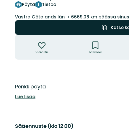
Pöytä
Tietoa
Kunta:
Västra Götalands län
6669.06 km päässä sinu
Katso ka
Toiminnot
Vierailtu
Tallenna
Kuvaus
Penkkipöytä
Lue lisää
Sääennuste (klo 12.00)