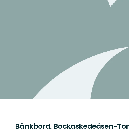
Bänkbord, Bockaskedeåsen-To