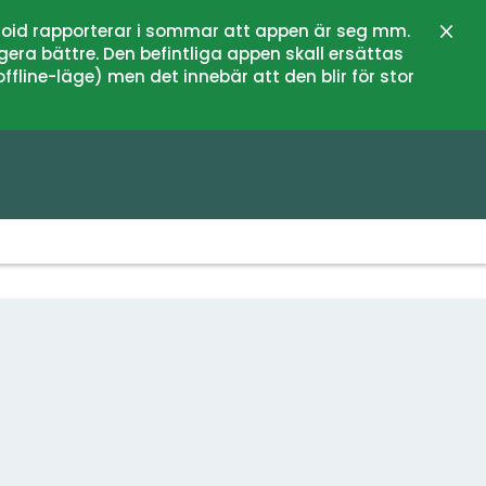
oid rapporterar i sommar att appen är seg mm.
Sulje
gera bättre. Den befintliga appen skall ersättas
fline-läge) men det innebär att den blir för stor