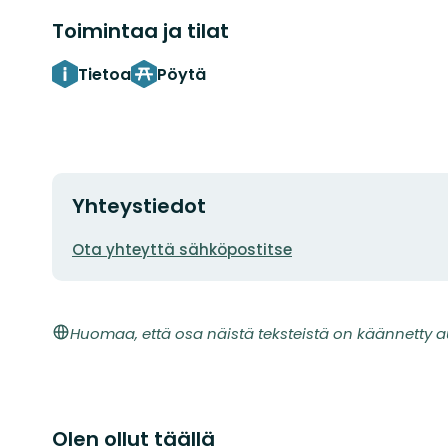
Toimintaa ja tilat
Tietoa
Pöytä
Yhteystiedot
Sähköpostiosoite
Ota yhteyttä sähköpostitse
Huomaa, että osa näistä teksteistä on käännetty a
Olen ollut täällä