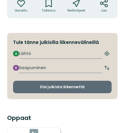
Vierailtu
Tallenna
Reittiohjeet
Jaa
Tule tänne julkisilla liikennevälineillä
Lähtö
A
Etsi
lähin
pysäkki
Saapuminen
B
Vaihda
lähtö-
ja
saapumispys
Etsi julkista liikennettä
Oppaat