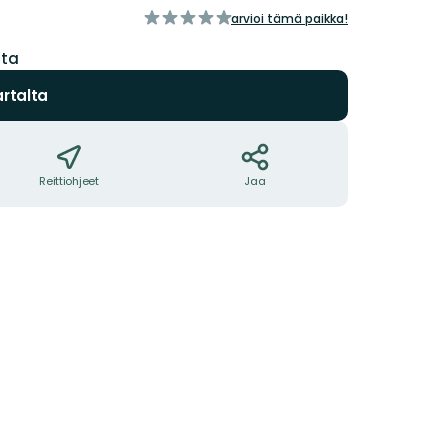
/5
arvioi tämä paikka!
tähteä
sta
rtalta
Reittiohjeet
Jaa