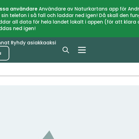
issa användare
Användare av Naturkartans app för Andr
n telefon i så fall och laddar ned igen! Då skall den fun
 all data för hela landet lokalt i appen (för att klara of
addas ned igen!
nnat
Ryhdy asiakkaaksi
u