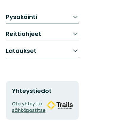
Pysäköinti
Reittiohjeet
Lataukset
Yhteystiedot
Sähköpostiosoite
Organisaation
Ota yhteyttä
logotyyppi
sähköpostitse