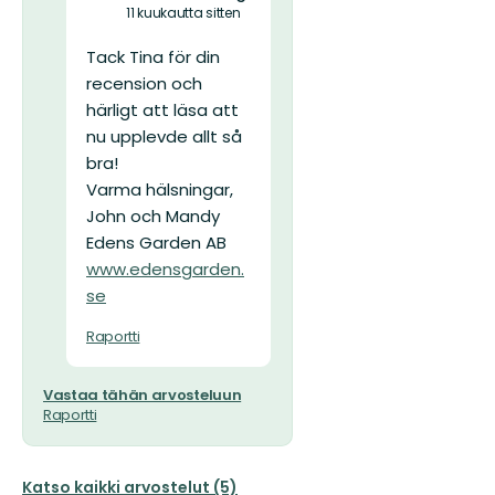
11 kuukautta sitten
Tack Tina för din
recension och
härligt att läsa att
nu upplevde allt så
bra!
Varma hälsningar,
John och Mandy
Edens Garden AB
www.edensgarden.
se
Raportti
Vastaa tähän arvosteluun
Raportti
Katso kaikki arvostelut (5)