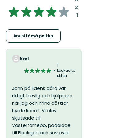
4.446858288770054/5
:
2
:
1
tähteä
Arvioi tämä paikka
Karl
11
5/5
kuukautta
sitten
tähteä
John på Edens gård var
riktigt trevlig och hjälpsam
när jag och mina döttrar
hyrde kanot. Vi blev
skjutsade till
Västerfärnebo, paddlade
till Fläcksjön och sov över