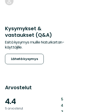
Kysymykset &
vastaukset (Q&A)
Esitä kysymys muille Naturkartan-
käyttäjille.
Lähetä kysymys
Arvostelut
4.4
:
5
:
4
5 arvostelut
:
3