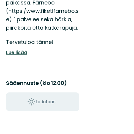
paikassa. Färnebo
(https:/www.fiketifarnebo.s
e) " palvelee sekä härkiä,
piirakoita että katkarapuja.
Tervetuloa tänne!
Lue lisää
Sääennuste (klo 12.00)
Ladataan…