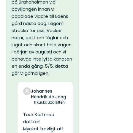
på Braheholmen vid
paviljongen innan vi
paddlade vidare till Edens
gård nästa dag. Lagom
sträcka för oss. Vacker
natur, gott om fåglar och
lugnt och skönt hela vägen.
I början av augusti och vi
behövde inte lyfta kanoten
en enda gång. 5/5, detta
gör vi gärna igen.
Johannes
Hendrik de Jong
11 kuukautta sitten
Tack Karl med
dottrar!
Mycket trevligt att