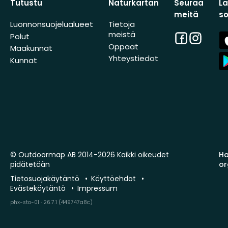
Tutustu
Naturkartan
Seuraa
L
meitä
s
Luonnonsuojelualueet
Tietoja
meistä
Facebook
Instagra
A
Polut
St
Oppaat
Maakunnat
A
Yhteystiedot
Kunnat
St
© Outdoormap AB 2014-2026 Kaikki oikeudet
Ha
pidätetään
or
Tietosuojakäytäntö
Käyttöehdot
Evästekäytäntö
Impressum
phx-sto-01 · 26.7.1 (449747a8c)