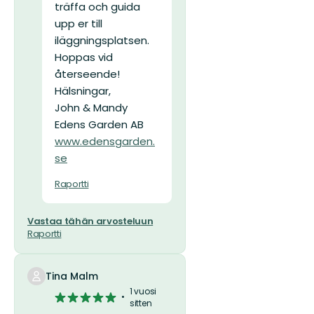
träffa och guida
upp er till
iläggningsplatsen.
Hoppas vid
återseende!
Hälsningar,
John & Mandy
Edens Garden AB
www.edensgarden.
se
Raportti
Vastaa tähän arvosteluun
Raportti
Tina Malm
1 vuosi
5/5
sitten
tähteä