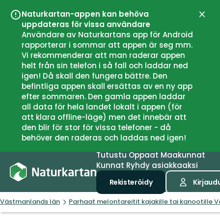
Naturkartan-appen kan behöva
Sulje
uppdateras för vissa användare
Användare av Naturkartans app för Android
rapporterar i sommar att appen är seg mm.
Vi rekommenderar att man raderar appen
helt från sin telefon i så fall och laddar ned
igen! Då skall den fungera bättre. Den
befintliga appen skall ersättas av en ny app
efter sommaren. Den gamla appen laddar
all data för hela landet lokalt i appen (för
att klara offline-läge) men det innebär att
den blir för stor för vissa telefoner - då
behöver den raderas och laddas ned igen!
Tutustu
Oppaat
Maakunnat
Kunnat
Ryhdy asiakkaaksi
Rekisteröidy
Kirjaud
Västmanlands län
Parhaat melontareitit kajakille tai kanootille