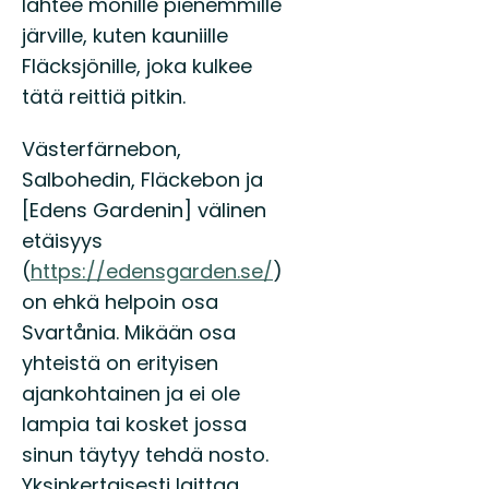
lähtee monille pienemmille
järville, kuten kauniille
Fläcksjönille, joka kulkee
tätä reittiä pitkin.
Västerfärnebon,
Salbohedin, Fläckebon ja
[Edens Gardenin] välinen
etäisyys
(
https://edensgarden.se/
)
on ehkä helpoin osa
Svartånia. Mikään osa
yhteistä on erityisen
ajankohtainen ja ei ole
lampia tai kosket jossa
sinun täytyy tehdä nosto.
Yksinkertaisesti laittaa