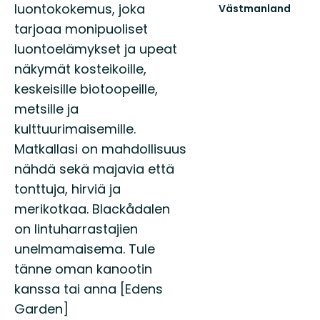
luontokokemus, joka
Västmanland
Trails
tarjoaa monipuoliset
of
luontoelämykset ja upeat
Västmanland
–
näkymät kosteikoille,
utvalda
keskeisille biotoopeille,
leder
för
metsille ja
dig
kulttuurimaisemille.
s...
Matkallasi on mahdollisuus
nähdä sekä majavia että
tonttuja, hirviä ja
merikotkaa. Blackådalen
on lintuharrastajien
unelmamaisema. Tule
tänne oman kanootin
kanssa tai anna [Edens
Garden]