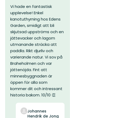
Vi hade en fantastisk
upplevelse! Enkel
kanotuthyrning hos Edens
Garden, smidigt att bli
skjutsad uppströms och en
jättevacker och lagom
utmanande sträcka att
paddla. Rikt djurliv och
varierande natur. Vi sov på
Braheholmen och var
jättenöjda. Fint att
minnesbyggnaden är
öppen för alla som
kommer dit och intressant
historia bakom. 10/10 👏
Johannes
Hendrik de Jong