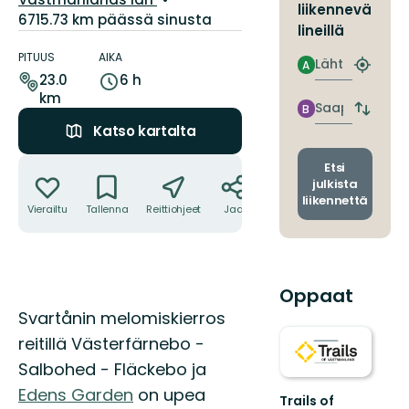
liikennevä
6715.73 km päässä sinusta
lineillä
Polun
yksityiskohdat
PITUUS
AIKA
Lähtö
A
Etsi
23.0
6 h
lähin
km
pysäkki
Saapuminen
B
Vaihda
Katso kartalta
lähtö-
ja
Toiminnot
saapum
Etsi
julkista
liikennettä
Vierailtu
Tallenna
Reittiohjeet
Jaa
Oppaat
Kuvaus
Svartånin melomiskierros
reitillä Västerfärnebo -
Salbohed - Fläckebo ja
Edens Garden
on upea
Trails of