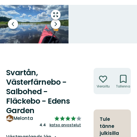
Siirry
koko
Edellinen
Seuraava
näytön
dia
dia
alueelle
Svartån,
Toiminnot
Västerfärnebo -
Vierailtu
Tallenna
Salbohed -
Fläckebo - Edens
Garden
4.446858288770054/5
Melonta
Tule
tähteä
4.4
katso arvostelut
tänne
julkisilla
Kunta:
Västmanlands län