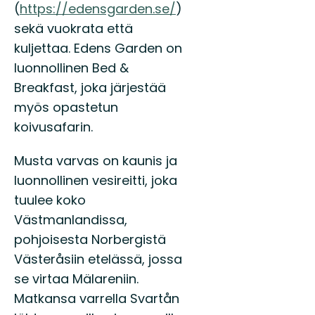
(
https://edensgarden.se/
)
sekä vuokrata että
kuljettaa. Edens Garden on
luonnollinen Bed &
Breakfast, joka järjestää
myös opastetun
koivusafarin.
Musta varvas on kaunis ja
luonnollinen vesireitti, joka
tuulee koko
Västmanlandissa,
pohjoisesta Norbergistä
Västeråsiin etelässä, jossa
se virtaa Mälareniin.
Matkansa varrella Svartån