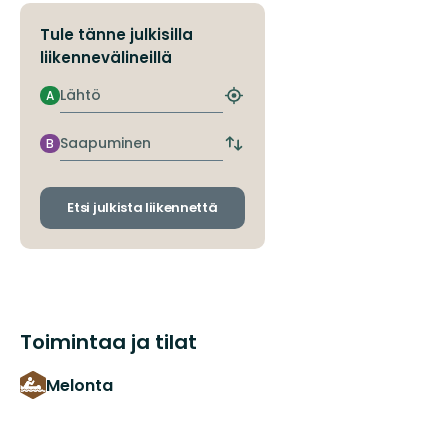
Tule tänne julkisilla
liikennevälineillä
Lähtö
A
Etsi
lähin
pysäkki
Saapuminen
B
Vaihda
lähtö-
ja
saapumispysäkit
Etsi julkista liikennettä
Toimintaa ja tilat
Melonta