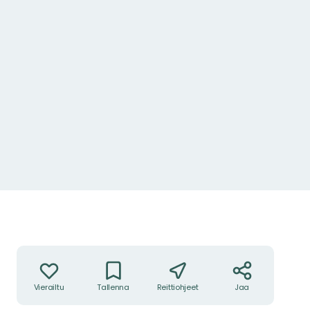
Toiminnot
Vierailtu
Tallenna
Reittiohjeet
Jaa