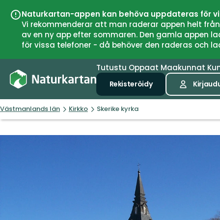
Naturkartan-appen kan behöva uppdateras för v
Vi rekommenderar att man raderar appen helt från si
av en ny app efter sommaren. Den gamla appen laddar
för vissa telefoner - då behöver den raderas och l
Tutustu
Oppaat
Maakunnat
Ku
Rekisteröidy
Kirjaud
Västmanlands län
Kirkko
Skerike kyrka