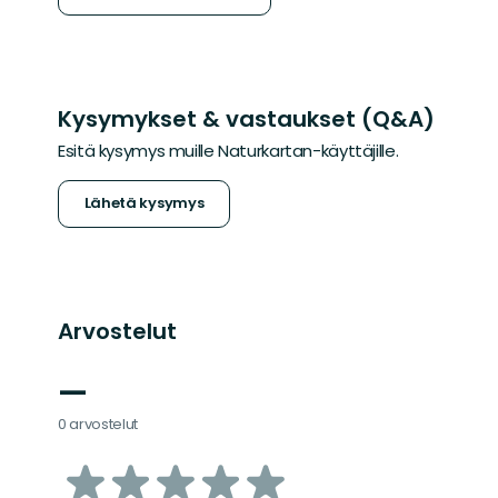
Kysymykset & vastaukset (Q&A)
Esitä kysymys muille Naturkartan-käyttäjille.
Lähetä kysymys
Arvostelut
—
0 arvostelut
/5