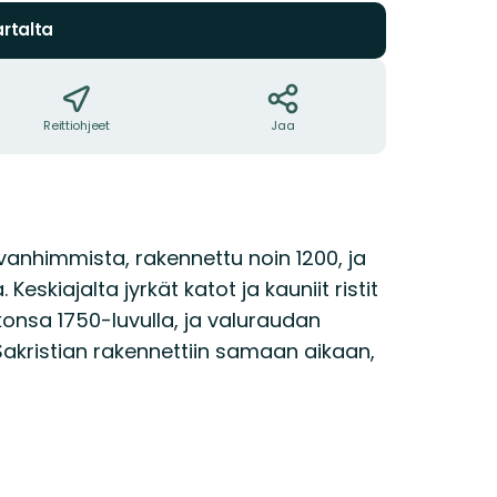
rtalta
Reittiohjeet
Jaa
 vanhimmista, rakennettu noin 1200, ja
eskiajalta jyrkät katot ja kauniit ristit
okonsa 1750-luvulla, ja valuraudan
Sakristian rakennettiin samaan aikaan,