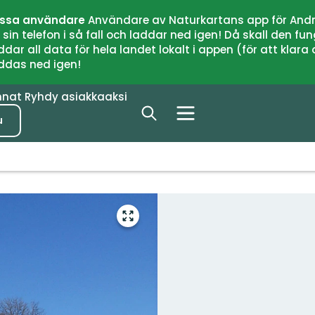
issa användare
Användare av Naturkartans app för Andr
n telefon i så fall och laddar ned igen! Då skall den fun
 all data för hela landet lokalt i appen (för att klara of
addas ned igen!
nnat
Ryhdy asiakkaaksi
u
Siirry
koko
näytön
alueelle