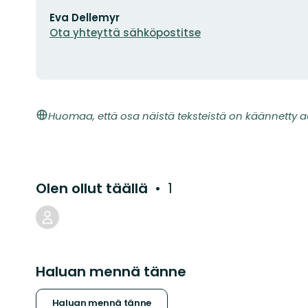
Sähköpostiosoite
Eva Dellemyr
Ota yhteyttä sähköpostitse
Huomaa, että osa näistä teksteistä on käännetty a
Olen ollut täällä
1
Haluan mennä tänne
Haluan mennä tänne