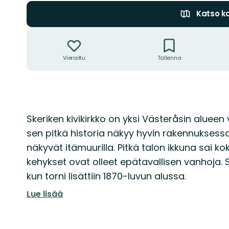
Katso ka
Toiminnot
Vierailtu
Tallenna
Kuvaus
Skeriken kivikirkko on yksi Västeråsin alueen
sen pitkä historia näkyy hyvin rakennuksessa. K
näkyvät itämuurilla. Pitkä talon ikkuna sai k
kehykset ovat olleet epätavallisen vanhoja. 
kun torni lisättiin 1870-luvun alussa.
Lue lisää