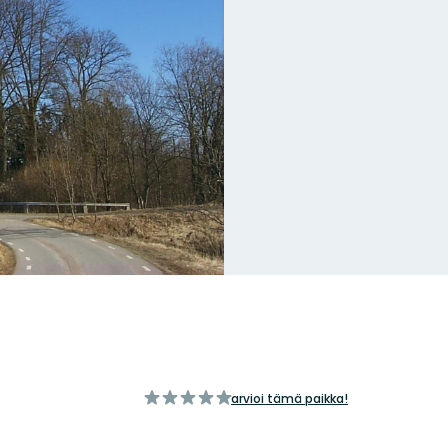
/5
arvioi tämä paikka!
tähteä