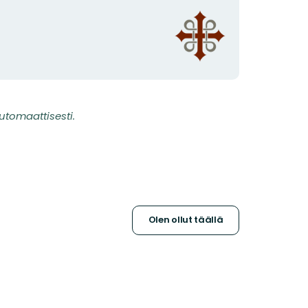
Organisaation
logotyyppi
utomaattisesti.
Olen ollut täällä