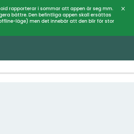
oid rapporterar i sommar att appen är seg mm.
Sulje
gera bättre. Den befintliga appen skall ersättas
fline-läge) men det innebär att den blir för stor