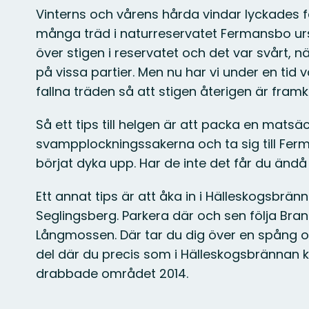
Vinterns och vårens hårda vindar lyckades fä
många träd i naturreservatet Fermansbo ursk
över stigen i reservatet och det var svårt, näs
på vissa partier. Men nu har vi under en tid 
fallna träden så att stigen återigen är framk
Så ett tips till helgen är att packa en matsä
svampplockningssakerna och ta sig till Fer
börjat dyka upp. Har de inte det får du ändå
Ett annat tips är att åka in i Hälleskogsbrän
Seglingsberg. Parkera där och sen följa Brand
Långmossen. Där tar du dig över en spång 
del där du precis som i Hälleskogsbrännan
drabbade området 2014.