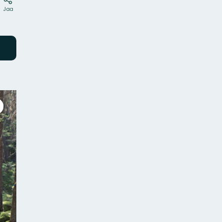
Jaa
iirry
oko
äytön
lueelle