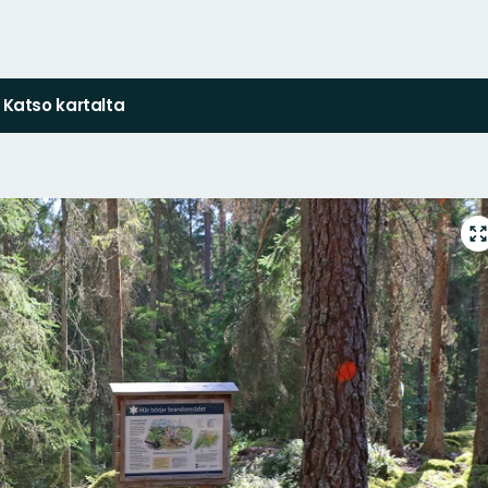
Katso kartalta
S
k
n
a