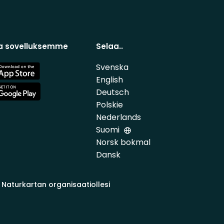
a sovelluksemme
Selaa..
Svenska
e
English
Deutsch
e
Polskie
Nederlands
Suomi
Norsk bokmal
Dansk
 Naturkartan organisaatiollesi