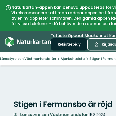
Naturkartan-appen kan behöva uppdateras för v
Vi rekommenderar att man raderar appen helt från si
av en ny app efter sommaren. Den gamla appen laddar
för vissa telefoner - då behöver den raderas och l
Tutustu
Oppaat
Maakunnat
Ku
Rekisteröidy
Kirjaud
Länsstyrelsen Västmanlands län
Ajankohtaista
Stigen i Ferman
Stigen i Fermansbo är röjd
Länsstyrelsen Västmanlands län
15.8.2024