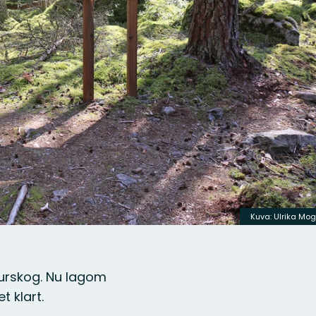
Kuva: Ulrika Mo
 urskog. Nu lagom
t klart.