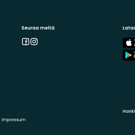
Seuraa meitä
Lata
Facebook
Instagram
App
Stor
App
Stor
Hanki
Impressum