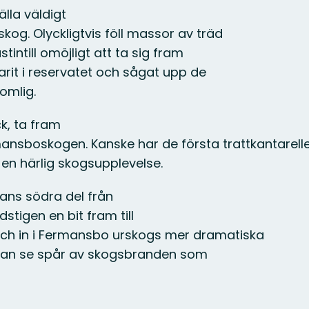
lla väldigt
og. Olyckligtvis föll massor av träd
tintill omöjligt att ta sig fram
varit i reservatet och sågat upp de
omlig.
ck, ta fram
mansboskogen. Kanske har de första trattkantarell
 en härlig skogsupplevelse.
nans södra del från
stigen en bit fram till
och in i Fermansbo urskogs mer dramatiska
 kan se spår av skogsbranden som