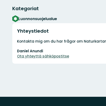
Kategoriat
Luonnonsuojelualue
Yhteystiedot
Osoite
Kontakta mig om du har frågor om Naturkarta
Sähköpostiosoite
Daniel Anundi
Ota yhteyttä sähköpostitse