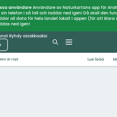
issa användare
Användare av Naturkartans app för Andr
n telefon i så fall och laddar ned igen! Då skall den fun
 all data för hela landet lokalt i appen (för att klara of
addas ned igen!
nnat
Ryhdy asiakkaaksi
u
Lue lisää
M
sbo är röjd