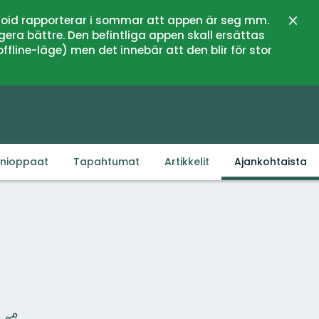
oid rapporterar i sommar att appen är seg mm.
Sulje
gera bättre. Den befintliga appen skall ersättas
fline-läge) men det innebär att den blir för stor
inioppaat
Tapahtumat
Artikkelit
Ajankohtaista
Kartta