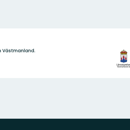
Organi
n Västmanland.
logoty