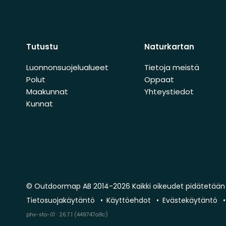
Tutustu
Naturkartan
Luonnonsuojelualueet
Tietoja meistä
Polut
Oppaat
Maakunnat
Yhteystiedot
Kunnat
© Outdoormap AB 2014-2026 Kaikki oikeudet pidätetään
Tietosuojakäytäntö
Käyttöehdot
Evästekäytäntö
phx-sto-01 · 26.7.1 (449747a8c)