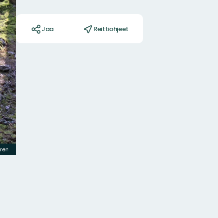
Toiminnot
Jaa
Reittiohjeet
gren