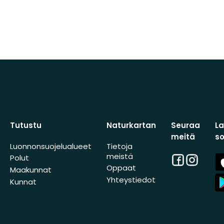
Tutustu
Naturkartan
Seuraa
L
meitä
s
Luonnonsuojelualueet
Tietoja
meistä
Facebook
Instagra
A
Polut
St
Oppaat
Maakunnat
A
Yhteystiedot
Kunnat
St