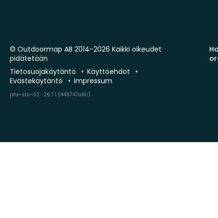
© Outdoormap AB 2014-2026 Kaikki oikeudet
Ha
pidätetään
or
Tietosuojakäytäntö
Käyttöehdot
Evästekäytäntö
Impressum
phx-sto-02 · 26.7.1 (449747a8c)