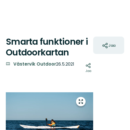
Smarta funktioner i
Toiminnot
Jaa
Outdoorkartan
Västervik Outdoor
26.5.2021
Jaa
Kuvat
Siirry
koko
näytön
alueelle