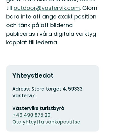
till
outdoor@vastervik.com
. Glöm
bara inte att ange exakt position
och tänk på att bilderna
publiceras i våra digitala verktyg
kopplat till lederna.
Yhteystiedot
Osoite
Adress: Stora torget 4, 59333
Västervik
Sähköpostiosoite
Västerviks turistbyrå
+46 490 875 20
Ota yhteyttä sähköpostitse