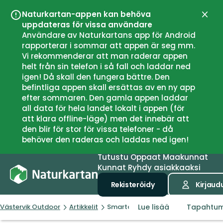
Naturkartan-appen kan behöva
Sulje
uppdateras för vissa användare
Användare av Naturkartans app för Android
rapporterar i sommar att appen är seg mm.
Vi rekommenderar att man raderar appen
helt från sin telefon i så fall och laddar ned
igen! Då skall den fungera bättre. Den
befintliga appen skall ersättas av en ny app
efter sommaren. Den gamla appen laddar
all data för hela landet lokalt i appen (för
att klara offline-läge) men det innebär att
den blir för stor för vissa telefoner - då
behöver den raderas och laddas ned igen!
Tutustu
Oppaat
Maakunnat
Kunnat
Ryhdy asiakkaaksi
Rekisteröidy
Kirjaud
Lue lisää
Tapahtu
Västervik Outdoor
Artikkelit
Smarta funktioner i Outdoorkartan