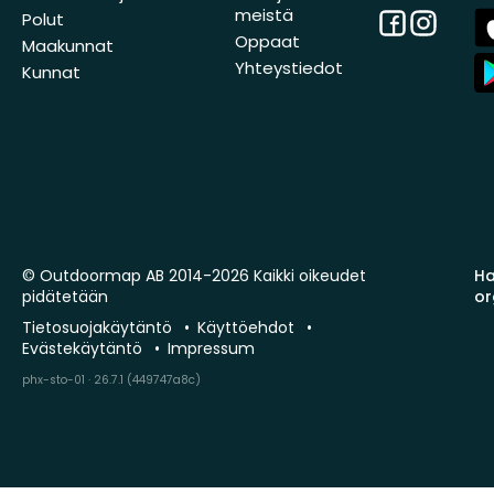
meistä
Facebook
Instagra
A
Polut
St
Oppaat
Maakunnat
A
Yhteystiedot
Kunnat
St
© Outdoormap AB 2014-2026 Kaikki oikeudet
Ha
pidätetään
or
Tietosuojakäytäntö
Käyttöehdot
Evästekäytäntö
Impressum
phx-sto-01 · 26.7.1 (449747a8c)