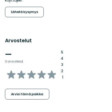
käyttäjille.
Lähetä kysymys
Arvostelut
—
:
5
:
4
0 arvostelut
:
3
/5
:
2
:
1
tähteä
Arvioi tämä paikka