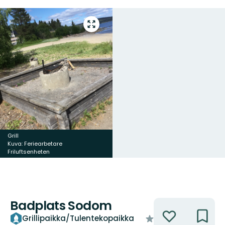
Siirry
koko
näytön
alueelle
Grill
Kuva: Feriearbetare
Friluftsenheten
Badplats Sodom
Toiminnot
/5
Grillipaikka/Tulentekopaikka