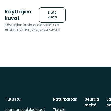
Käyttäjien
Lisää
kuvat
kuvia
Käyttäjien kuvia ei ole vielä. Ole
ensimmäinen, joka jakaa kuvan!
Tutustu
Naturkartan
Seuraa
L
meitä
s
Luonnonsuojelualueet
Tietoja