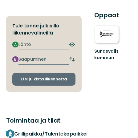
Oppaat
Tule tänne julkisilla
liikennevälineillä
Lähtö
A
Etsi
Sundsvalls
lähin
kommun
pysäkki
Saapuminen
B
Vaihda
En
lähtö-
friluftskommun
ja
där
saapumispysäkit
Etsi julkista liikennettä
vi
alla
har
nära
till
nat...
Toimintaa ja tilat
Grillipaikka/Tulentekopaikka