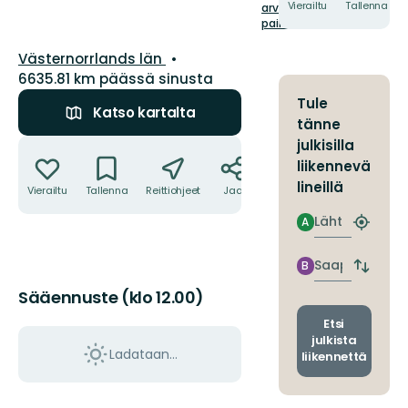
tähteä
Vierailtu
Tallenna
arvioi tämä
paikka!
Kunta:
Västernorrlands län
6635.81 km päässä sinusta
Tule
Katso kartalta
tänne
Toiminnot
julkisilla
liikennevä
lineillä
Vierailtu
Tallenna
Reittiohjeet
Jaa
Lähtö
A
Etsi
lähin
pysäkki
Saapuminen
B
Vaihda
lähtö-
Sääennuste (klo 12.00)
ja
saapum
Etsi
julkista
Ladataan…
liikennettä