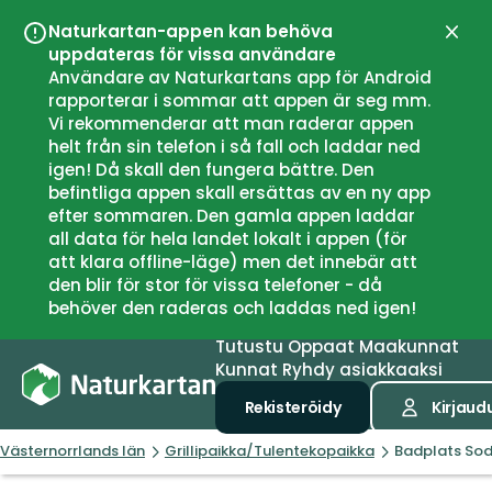
Naturkartan-appen kan behöva
Sulje
uppdateras för vissa användare
Användare av Naturkartans app för Android
rapporterar i sommar att appen är seg mm.
Vi rekommenderar att man raderar appen
helt från sin telefon i så fall och laddar ned
igen! Då skall den fungera bättre. Den
befintliga appen skall ersättas av en ny app
efter sommaren. Den gamla appen laddar
all data för hela landet lokalt i appen (för
att klara offline-läge) men det innebär att
den blir för stor för vissa telefoner - då
behöver den raderas och laddas ned igen!
Tutustu
Oppaat
Maakunnat
Kunnat
Ryhdy asiakkaaksi
Rekisteröidy
Kirjaud
Västernorrlands län
Grillipaikka/Tulentekopaikka
Badplats So