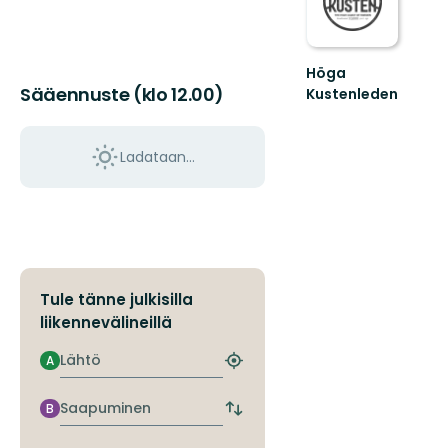
Höga
Sääennuste (klo 12.00)
Kustenleden
Höga
Kustenleden
-
Ladataan…
karta!
Tule tänne julkisilla
liikennevälineillä
Lähtö
A
Etsi
lähin
pysäkki
Saapuminen
B
Vaihda
lähtö-