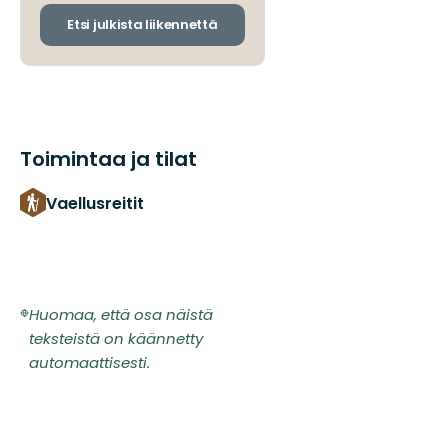
ja
saapumispysäkit
Etsi julkista liikennettä
Toimintaa ja tilat
Vaellusreitit
Huomaa, että osa näistä
teksteistä on käännetty
automaattisesti.