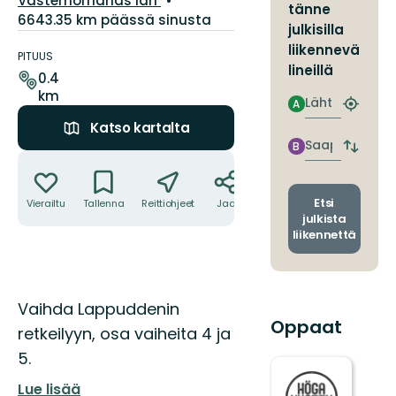
Västernorrlands län
tänne
6643.35 km päässä sinusta
julkisilla
Polun
liikennevä
yksityiskohdat
PITUUS
lineillä
0.4
km
Lähtö
A
Etsi
lähin
Katso kartalta
pysäkki
Saapuminen
B
Vaihda
Toiminnot
lähtö-
ja
saapum
Etsi
Vierailtu
Tallenna
Reittiohjeet
Jaa
julkista
liikennettä
Kuvaus
Vaihda Lappuddenin
Oppaat
retkeilyyn, osa vaiheita 4 ja
5.
Lue lisää