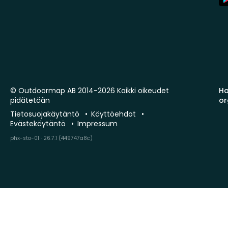
St
© Outdoormap AB 2014-2026 Kaikki oikeudet
Ha
pidätetään
or
Tietosuojakäytäntö
Käyttöehdot
Evästekäytäntö
Impressum
phx-sto-01 · 26.7.1 (449747a8c)