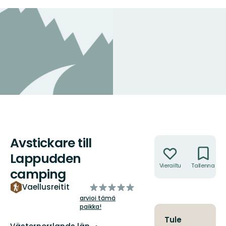
Avstickare till
Toiminnot
Lappudden
Vierailtu
Tallenna
camping
/5
Vaellusreitit
tähteä
arvioi tämä
paikka!
Tule
Kunta: