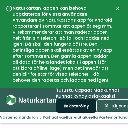
Naturkartan-appen kan behöva
Sulje
uppdateras för vissa användare
Användare av Naturkartans app för Android
rapporterar i sommar att appen är seg mm.
Vi rekommenderar att man raderar appen
helt från sin telefon i så fall och laddar ned
igen! Då skall den fungera bättre. Den
befintliga appen skall ersättas av en ny app
efter sommaren. Den gamla appen laddar
all data för hela landet lokalt i appen (för
att klara offline-läge) men det innebär att
den blir för stor för vissa telefoner - då
behöver den raderas och laddas ned igen!
Tutustu
Oppaat
Maakunnat
Kunnat
Ryhdy asiakkaaksi
Rekisteröidy
Kirjaud
Västernorrlands län
Parhaat vaellusreitit alueella Västernorrland