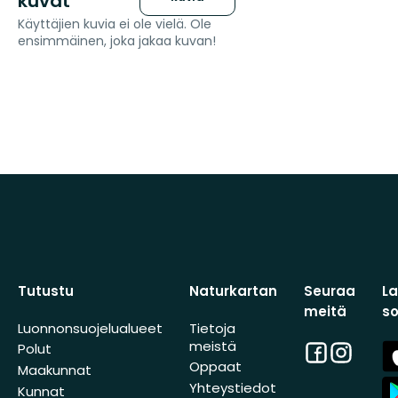
kuvat
Käyttäjien kuvia ei ole vielä. Ole
ensimmäinen, joka jakaa kuvan!
Tutustu
Naturkartan
Seuraa
L
meitä
s
Luonnonsuojelualueet
Tietoja
meistä
Facebook
Instagra
A
Polut
St
Oppaat
Maakunnat
A
Yhteystiedot
Kunnat