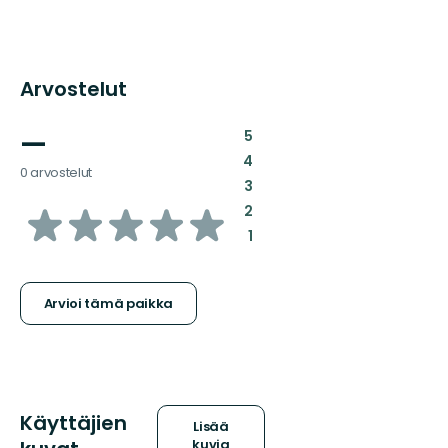
Arvostelut
—
:
5
:
4
0 arvostelut
:
3
/5
:
2
:
1
tähteä
Arvioi tämä paikka
Käyttäjien
Lisää
kuvia