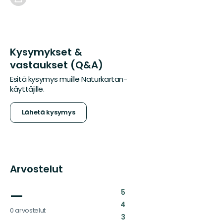
Kysymykset &
vastaukset (Q&A)
Esitä kysymys muille Naturkartan-
käyttäjille.
Lähetä kysymys
Arvostelut
—
:
5
:
4
0 arvostelut
:
3