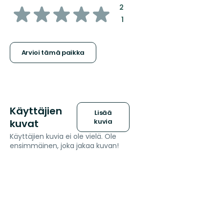
/5
:
2
:
1
tähteä
Arvioi tämä paikka
Käyttäjien
Lisää
kuvat
kuvia
Käyttäjien kuvia ei ole vielä. Ole
ensimmäinen, joka jakaa kuvan!