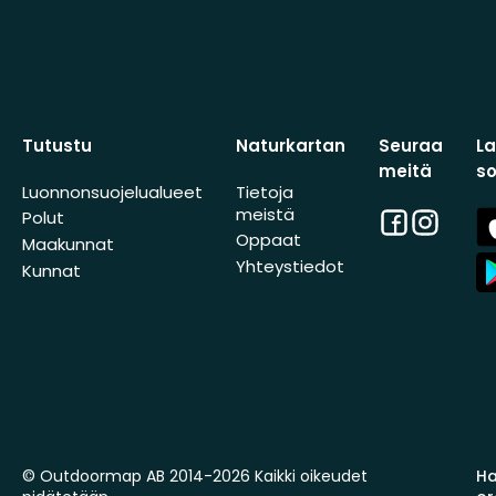
Tutustu
Naturkartan
Seuraa
L
meitä
s
Luonnonsuojelualueet
Tietoja
meistä
Facebook
Instagra
A
Polut
St
Oppaat
Maakunnat
A
Yhteystiedot
Kunnat
St
© Outdoormap AB 2014-2026 Kaikki oikeudet
Ha