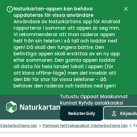
Naturkartan-appen kan behöva
Sulje
uppdateras för vissa användare
Användare av Naturkartans app för Android
rapporterar i sommar att appen är seg mm.
Vi rekommenderar att man raderar appen
helt från sin telefon i så fall och laddar ned
igen! Då skall den fungera bättre. Den
befintliga appen skall ersättas av en ny app
efter sommaren. Den gamla appen laddar
all data för hela landet lokalt i appen (för
att klara offline-läge) men det innebär att
den blir för stor för vissa telefoner - då
behöver den raderas och laddas ned igen!
Tutustu
Oppaat
Maakunnat
Kunnat
Ryhdy asiakkaaksi
Rekisteröidy
Kirjaud
Västerbottens län
Parhaat telttailupaikat Västerbottens län
T