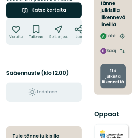
tänne
Katso kartalta
julkisilla
liikennevä
Toiminnot
lineillä
Lähtö
A
Vierailtu
Tallenna
Reittiohjeet
Jaa
Etsi
lähin
pysäkki
Saapuminen
B
Vaihda
lähtö-
ja
saapum
Etsi
Sääennuste (klo 12.00)
julkista
liikennettä
Ladataan…
Oppaat
Tule tänne julkisilla