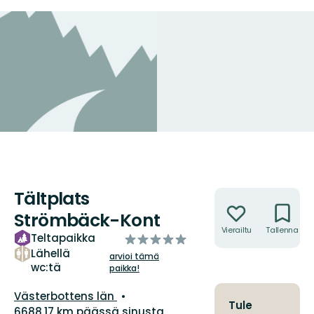
Tältplats
Toiminnot
Strömbäck-Kont
Vierailtu
Tallenna
Teltapaikka
/5
tähteä
Lähellä
arvioi tämä
wc:tä
paikka!
Kunta:
Västerbottens län
Tule
6688.17 km päässä sinusta