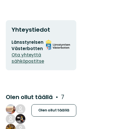
Yhteystiedot
Sähköpostiosoite
Organisaation
Länsstyrelsen
logotyyppi
Västerbotten
Ota yhteyttä
sähköpostitse
Olen ollut täällä
7
Olen ollut täällä