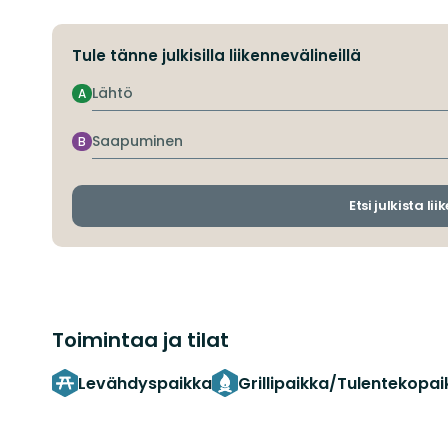
Tule tänne julkisilla liikennevälineillä
Lähtö
A
Saapuminen
B
Etsi julkista li
Toimintaa ja tilat
Levähdyspaikka
Grillipaikka/Tulentekopai