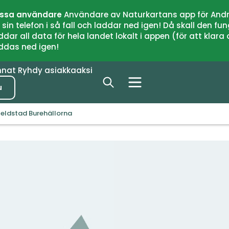
issa användare
Användare av Naturkartans app för Andr
n telefon i så fall och laddar ned igen! Då skall den fun
 all data för hela landet lokalt i appen (för att klara of
addas ned igen!
nnat
Ryhdy asiakkaaksi
u
eldstad Burehällorna