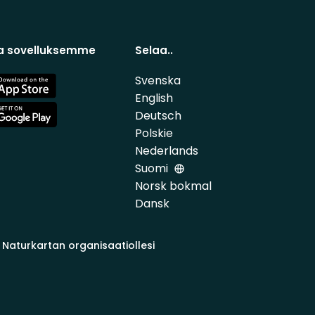
a sovelluksemme
Selaa..
Svenska
e
English
Deutsch
e
Polskie
Nederlands
Suomi
Norsk bokmal
Dansk
 Naturkartan organisaatiollesi