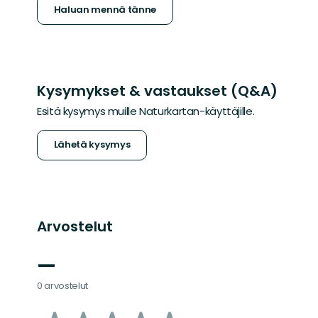
Haluan mennä tänne
Kysymykset & vastaukset (Q&A)
Esitä kysymys muille Naturkartan-käyttäjille.
Lähetä kysymys
Arvostelut
—
0 arvostelut