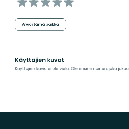
/5
tähteä
Arvioi tämä paikka
Käyttäjien kuvat
Käyttäjien kuvia ei ole vielä. Ole ensimmäinen, joka jaka