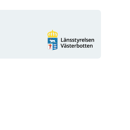
Organisaation
logotyyppi