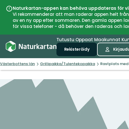
Naturkartan-appen kan behöva uppdateras för v
Vi rekommenderar att man raderar appen helt från si
av en ny app efter sommaren. Den gamla appen laddar
för vissa telefoner - då behöver den raderas och l
Tutustu
Oppaat
Maakunnat
Ku
Rekisteröidy
Kirjaud
Västerbottens län
Grillipaikka/Tulentekopaikka
Rastplats med 