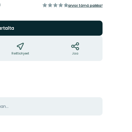
a
/5
arvioi tämä paikka!
tähteä
rtalta
Reittiohjeet
Jaa
aan…