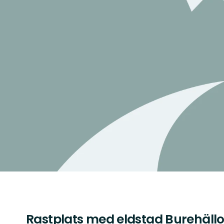
Rastplats med eldstad Burehäll