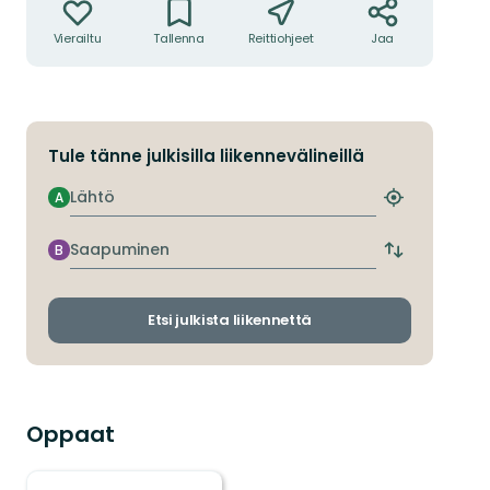
Vierailtu
Tallenna
Reittiohjeet
Jaa
Tule tänne julkisilla liikennevälineillä
Lähtö
A
Etsi
lähin
pysäkki
Saapuminen
B
Vaihda
lähtö-
ja
saapumispys
Etsi julkista liikennettä
Oppaat