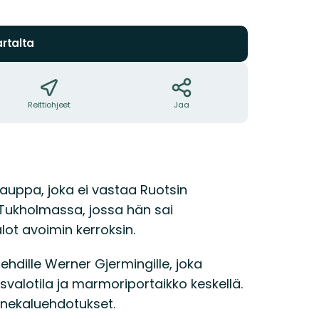
tähteä
rtalta
Reittiohjeet
Jaa
kauppa, joka ei vastaa Ruotsin
 Tukholmassa, jossa hän sai
lot avoimin kerroksin.
ehdille Werner Gjermingille, joka
usvalotila ja marmoriportaikko keskellä.
onekaluehdotukset.