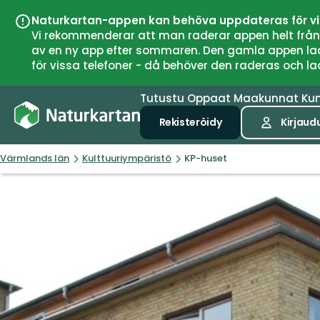
Naturkartan-appen kan behöva uppdateras för v
Vi rekommenderar att man raderar appen helt från si
av en ny app efter sommaren. Den gamla appen laddar
för vissa telefoner - då behöver den raderas och l
Tutustu
Oppaat
Maakunnat
Ku
Rekisteröidy
Kirjaud
Värmlands län
Kulttuuriympäristö
KP-huset