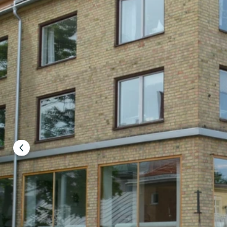
Edellinen
dia