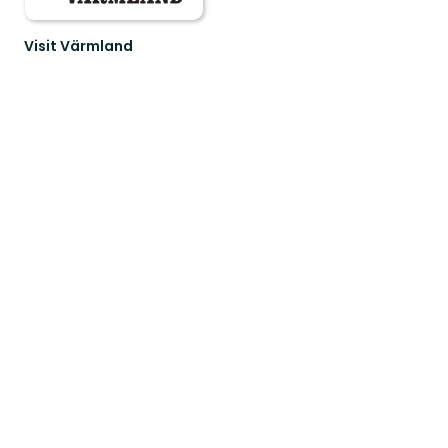
Visit Värmland
Välkommen
till
äventyret
Värmland