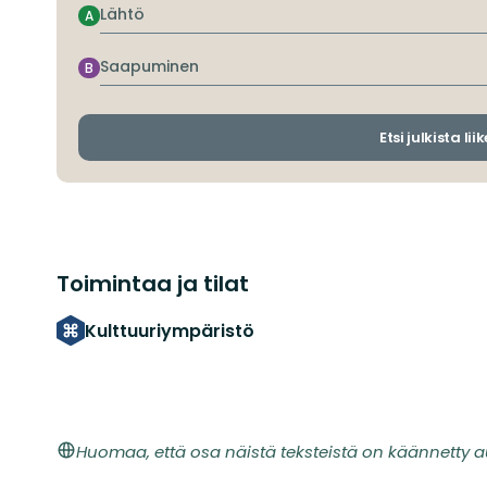
Lähtö
A
Saapuminen
B
Etsi julkista li
Toimintaa ja tilat
Kulttuuriympäristö
Huomaa, että osa näistä teksteistä on käännetty a