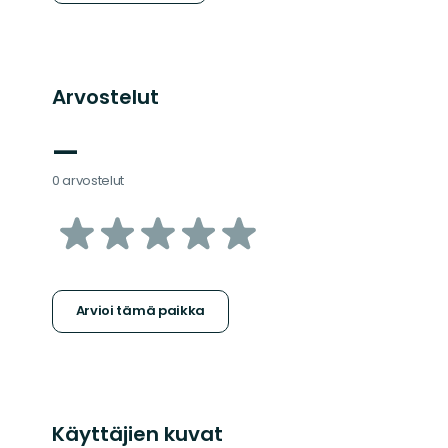
Arvostelut
—
0 arvostelut
/5
tähteä
Arvioi tämä paikka
Käyttäjien kuvat