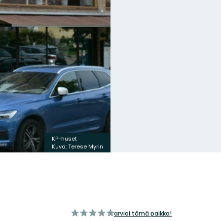
K 
KP-huset
195
Kuva: Terese Myrin
Ku
/5
arvioi tämä paikka!