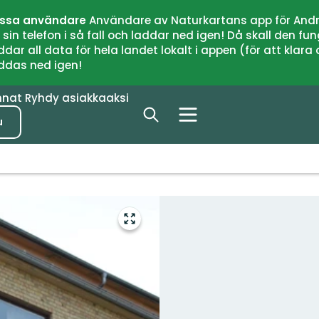
issa användare
Användare av Naturkartans app för Andr
n telefon i så fall och laddar ned igen! Då skall den fun
 all data för hela landet lokalt i appen (för att klara of
addas ned igen!
nnat
Ryhdy asiakkaaksi
u
Siirry
koko
näytön
alueelle