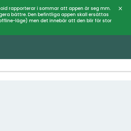
oid rapporterar i sommar att appen är seg mm.
Sulje
gera bättre. Den befintliga appen skall ersättas
fline-läge) men det innebär att den blir för stor