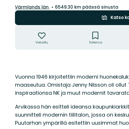
Kunta:
Värmlands län
6549.30 km päässä sinusta
Katso ka
Toiminnot
Vierailtu
Tallenna
Kuvaus
Vuonna 1946 kirjoitettiin moderni huonekalu
maaseutua. Omistaja Jenny Nilsson oli ollut
inspiraationsa NK ja muut modernit tavarata
Arvikassa hän esitteli ideansa kaupunkiarkkit
suunnitteli modernin tiilitalon, jossa on kesk
Puutarhan ympärillä esitettiin uusimmat hu