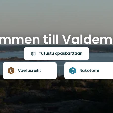
mmen till Valdem
Tutustu opaskarttaan
Vaellusreitit
Näkötorni