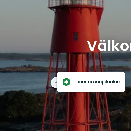
Välko
Luonnonsuojelualue