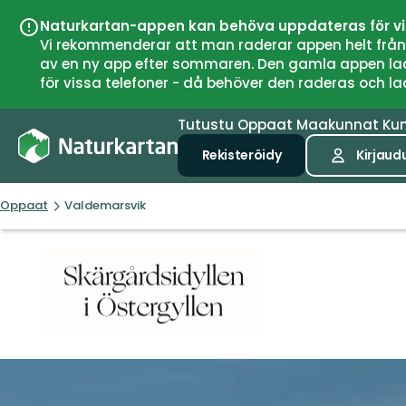
Naturkartan-appen kan behöva uppdateras för v
Vi rekommenderar att man raderar appen helt från si
av en ny app efter sommaren. Den gamla appen laddar
för vissa telefoner - då behöver den raderas och l
Tutustu
Oppaat
Maakunnat
Ku
Rekisteröidy
Kirjaud
Oppaat
Valdemarsvik
Valdemarsvik