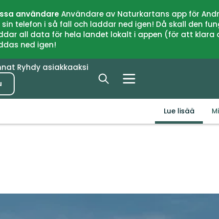
issa användare
Användare av Naturkartans app för Andr
n telefon i så fall och laddar ned igen! Då skall den fun
 all data för hela landet lokalt i appen (för att klara of
addas ned igen!
nnat
Ryhdy asiakkaaksi
u
Lue lisää
M