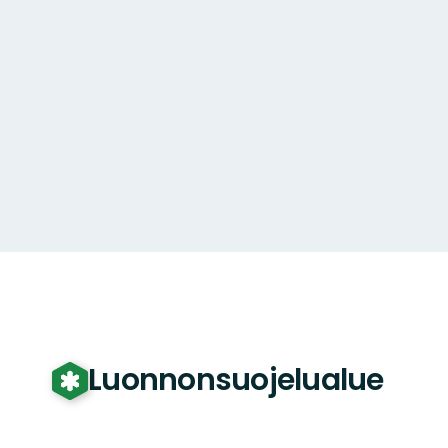
Luonnonsuojelualue