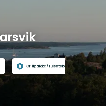
arsvik
Grillipaikka/Tulentekopaikka