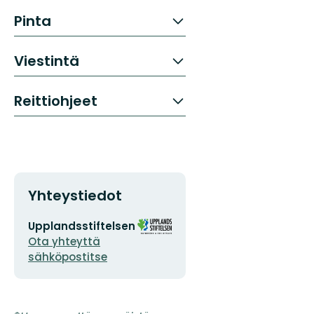
Pinta
Viestintä
Reittiohjeet
Yhteystiedot
Sähköpostiosoite
Organisaation
Upplandsstiftelsen
logotyyppi
Ota yhteyttä
sähköpostitse