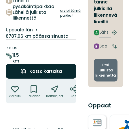
Lähellä
tänne
tähteä
pysäköintipaikkaa
julkisilla
arvioi tämä
Lähellä julkista
liikennevä
paikka!
liikennettä
lineillä
Kunta:
Uppsala län
Lähtö
A
Etsi
6787.06 km päässä sinusta
lähin
Polun
pysäkki
Saapuminen
B
yksityiskohdat
PITUUS
Vaihda
lähtö-
11.5
ja
km
saapum
Etsi
julkista
Katso kartalta
liikennettä
Toiminnot
Vierailtu
Tallenna
Reittiohjeet
Jaa
Oppaat