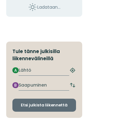
Ladataan…
Tule tänne julkisilla
liikennevälineillä
Lähtö
A
Etsi
lähin
pysäkki
Saapuminen
B
Vaihda
lähtö-
ja
saapumispysäkit
Etsi julkista liikennettä