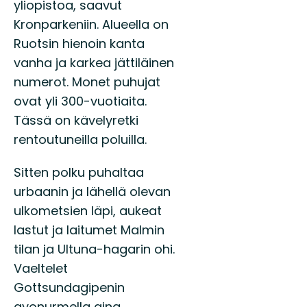
yliopistoa, saavut
Kronparkeniin. Alueella on
Ruotsin hienoin kanta
vanha ja karkea jättiläinen
numerot. Monet puhujat
ovat yli 300-vuotiaita.
Tässä on kävelyretki
rentoutuneilla poluilla.
Sitten polku puhaltaa
urbaanin ja lähellä olevan
ulkometsien läpi, aukeat
lastut ja laitumet Malmin
tilan ja Ultuna-hagarin ohi.
Vaeltelet
Gottsundagipenin
avonurmella aina