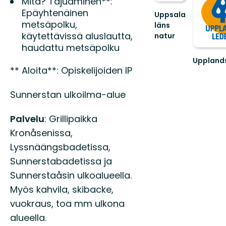
Kuvaus
Mitä? Tajuaminen**:
Epäyhtenäinen
Uppsala
metsäpolku,
läns
käytettävissä aluslautta,
natur
Välkommen
haudattu metsäpolku
ut
Uppland
i
** Aloita**: Opiskelijoiden IP
Välkomm
naturen
ut
i
på
Uppsala
Sunnerstan ulkoilma-alue
en
län!
vandring
Palvelu
: Grillipaikka
längs
den
Kronåsenissa,
55
Lyssnäängsbadetissa,
mil
lå...
Sunnerstabadetissa ja
Sunnerstaåsin ulkoalueella.
Myös kahvila, skibacke,
vuokraus, toa mm ulkona
alueella.