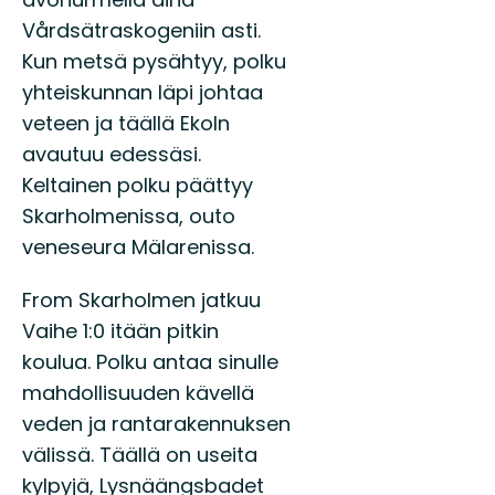
Vårdsätraskogeniin asti.
Kun metsä pysähtyy, polku
yhteiskunnan läpi johtaa
veteen ja täällä Ekoln
avautuu edessäsi.
Keltainen polku päättyy
Skarholmenissa, outo
veneseura Mälarenissa.
From Skarholmen jatkuu
Vaihe 1:0 itään pitkin
koulua. Polku antaa sinulle
mahdollisuuden kävellä
veden ja rantarakennuksen
välissä. Täällä on useita
kylpyjä, Lysnäängsbadet