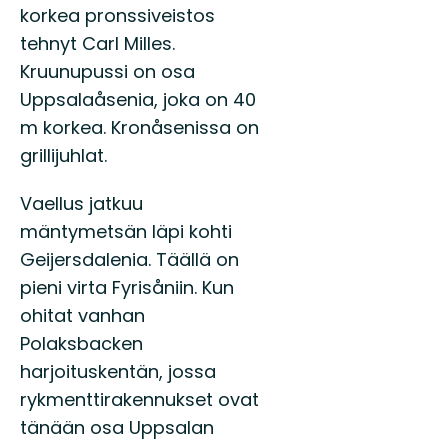
korkea pronssiveistos
tehnyt Carl Milles.
Kruunupussi on osa
Uppsalaåsenia, joka on 40
m korkea. Kronåsenissa on
grillijuhlat.
Vaellus jatkuu
mäntymetsän läpi kohti
Geijersdalenia. Täällä on
pieni virta Fyrisåniin. Kun
ohitat vanhan
Polaksbacken
harjoituskentän, jossa
rykmenttirakennukset ovat
tänään osa Uppsalan