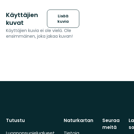
Käyttäjien
Lisää
kuvat
kuvia
Käyttäjien kuvia ei ole vielä. Ole
ensimmäinen, joka jakaa kuvan!
Tutustu
Naturkartan
Seuraa
L
meitä
s
Luonnonsuojelualueet
Tietoja