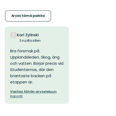
tähteä
Arvioi tämä paikka
Karl Zylinski
3 vuotta sitten
Bra försmak på
Upplandsleden. Skog, äng
och vatten. Börjar precis vid
Studenternas, där den
brantaste backen på
etappen är.
Vastaa tähän arvosteluun
Raportti