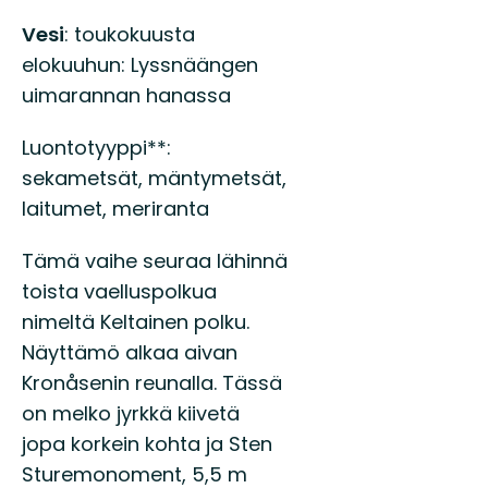
Vesi
: toukokuusta
elokuuhun: Lyssnäängen
uimarannan hanassa
Luontotyyppi**:
sekametsät, mäntymetsät,
laitumet, meriranta
Tämä vaihe seuraa lähinnä
toista vaelluspolkua
nimeltä Keltainen polku.
Näyttämö alkaa aivan
Kronåsenin reunalla. Tässä
on melko jyrkkä kiivetä
jopa korkein kohta ja Sten
Sturemonoment, 5,5 m