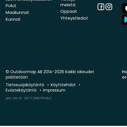
meistä
Facebook
Instagra
A
Polut
St
Oppaat
Maakunnat
A
Yhteystiedot
Kunnat
St
© Outdoormap AB 2014-2026 Kaikki oikeudet
Ha
pidätetään
or
Tietosuojakäytäntö
Käyttöehdot
Evästekäytäntö
Impressum
phx-sto-01 · 26.7.1 (449747a8c)