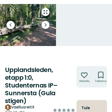
Siirry
koko
näytön
Edellinen
Seuraava
alueelle
dia
dia
Upplandsleden,
Toiminnot
etapp 1:0,
Vierailtu
Tallenna
Studenternas IP–
Sunnersta (Gula
stigen)
Vaellusreitit
Tule
/5