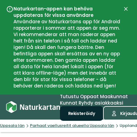
Naturkartan-appen kan behöva
Sulje
uppdateras för vissa användare
Användare av Naturkartans app för Android
rapporterar i sommar att appen är seg mm.
Vi rekommenderar att man raderar appen
helt från sin telefon i så fall och laddar ned
igen! Då skall den fungera bättre. Den
befintliga appen skall ersättas av en ny app
efter sommaren. Den gamla appen laddar
all data för hela landet lokalt i appen (för
att klara offline-läge) men det innebär att
den blir för stor för vissa telefoner - då
behöver den raderas och laddas ned igen!
Tutustu
Oppaat
Maakunnat
Kunnat
Ryhdy asiakkaaksi
Rekisteröidy
Kirjaud
Uppsala län
Parhaat vaellusreitit alueella Uppsala län
Upplands