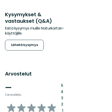
Kysymykset &
vastaukset (Q&A)
Esitä kysymys muille Naturkartan-
käyttäjille.
Lähetä kysymys
Arvostelut
—
:
5
:
4
1 arvostelu
:
3
/5
:
2
:
1