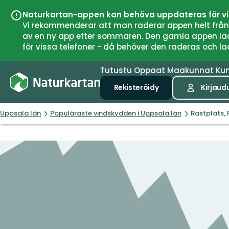
Naturkartan-appen kan behöva uppdateras för v
Vi rekommenderar att man raderar appen helt från si
av en ny app efter sommaren. Den gamla appen laddar
för vissa telefoner - då behöver den raderas och l
Tutustu
Oppaat
Maakunnat
Ku
Rekisteröidy
Kirjaud
Uppsala län
Populäraste vindskydden i Uppsala län
Rastplats,