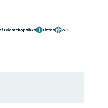
ka/Tulentekopaikka
Tietoa
WC