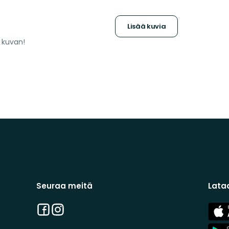
Lisää kuvia
a kuvan!
Seuraa meitä
Lata
Facebook
Instagram
App
Stor
App