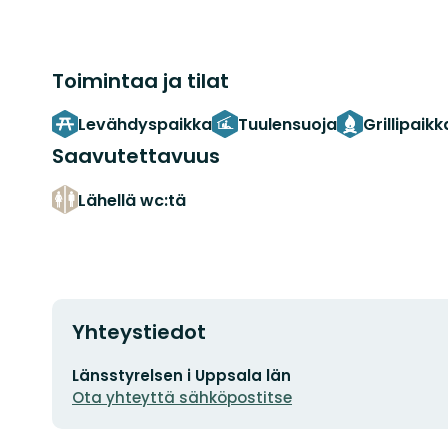
Toimintaa ja tilat
Levähdyspaikka
Tuulensuoja
Grillipaik
Saavutettavuus
Lähellä wc:tä
Yhteystiedot
Sähköpostiosoite
Länsstyrelsen i Uppsala län
Ota yhteyttä sähköpostitse