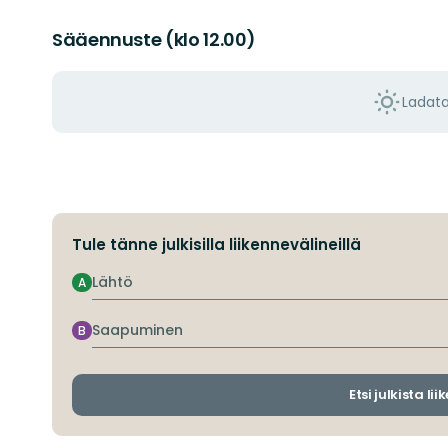
Sääennuste (klo 12.00)
Ladat
Tule tänne julkisilla liikennevälineillä
Lähtö
A
Saapuminen
B
Etsi julkista li