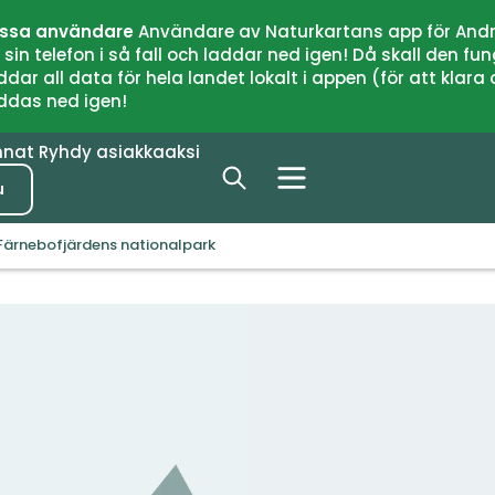
issa användare
Användare av Naturkartans app för Andr
n telefon i så fall och laddar ned igen! Då skall den fun
 all data för hela landet lokalt i appen (för att klara of
addas ned igen!
nnat
Ryhdy asiakkaaksi
u
 Färnebofjärdens nationalpark