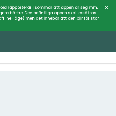
oid rapporterar i sommar att appen är seg mm.
Sulje
gera bättre. Den befintliga appen skall ersättas
fline-läge) men det innebär att den blir för stor