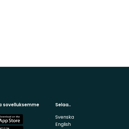
a sovelluksemme
Selaa..
Svenska
e
English