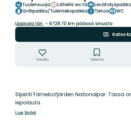
Tuulensuoja
Lähellä wc:tä
Levähdyspaikk
Grillipaikka/Tulentekopaikka
Tietoa
WC
Kunta:
Uppsala län
6728.70 km päässä sinusta
Katso ka
Toiminnot
Vierailtu
Tallenna
Kuvaus
Sijainti Färnebofjärden Nationalpar. Tässä on 
lepolauta.
Lue lisää