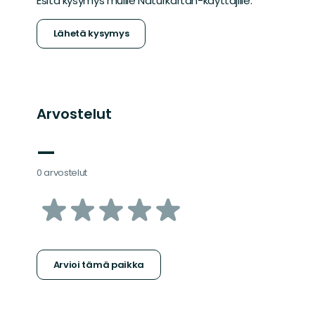
Esitä kysymys muille Naturkartan-käyttäjille.
Lähetä kysymys
Arvostelut
—
0 arvostelut
/5
tähteä
Arvioi tämä paikka