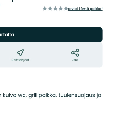
a
/5
arvioi tämä paikka!
tähteä
rtalta
Reittiohjeet
Jaa
kuiva wc, grillipaikka, tuulensuojaus ja