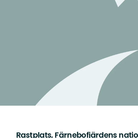
Rastplats, Färnebofjärdens nati