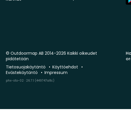
St
© Outdoormap AB 2014-2026 Kaikki oikeudet
Ha
pidätetään
or
Tietosuojakäytäntö
Käyttöehdot
Evästekäytäntö
Impressum
phx-sto-02 · 26.7.1 (449747a8c)