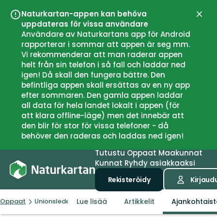
Naturkartan-appen kan behöva
Sulje
uppdateras för vissa användare
Användare av Naturkartans app för Android
rapporterar i sommar att appen är seg mm.
Vi rekommenderar att man raderar appen
helt från sin telefon i så fall och laddar ned
igen! Då skall den fungera bättre. Den
befintliga appen skall ersättas av en ny app
efter sommaren. Den gamla appen laddar
all data för hela landet lokalt i appen (för
att klara offline-läge) men det innebär att
den blir för stor för vissa telefoner - då
behöver den raderas och laddas ned igen!
Tutustu
Oppaat
Maakunnat
Kunnat
Ryhdy asiakkaaksi
Rekisteröidy
Kirjaud
Lue lisää
Artikkelit
Ajankohtaist
Oppaat
Unionsleden