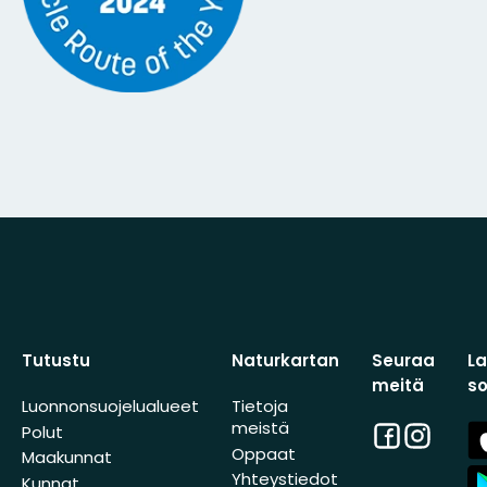
Tutustu
Naturkartan
Seuraa
L
meitä
s
Luonnonsuojelualueet
Tietoja
meistä
Facebook
Instagra
A
Polut
St
Oppaat
Maakunnat
A
Yhteystiedot
Kunnat