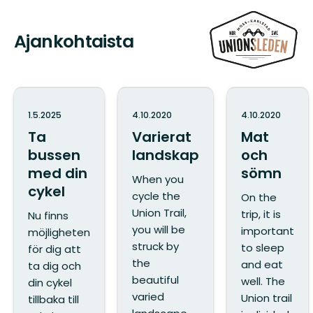
Ajankohtaista
1.5.2025
4.10.2020
4.10.2020
Ta
Varierat
Mat
bussen
landskap
och
med din
sömn
When you
cykel
cycle the
On the
Union Trail,
trip, it is
Nu finns
you will be
important
möjligheten
struck by
to sleep
för dig att
the
and eat
ta dig och
beautiful
well. The
din cykel
varied
Union trail
tillbaka till