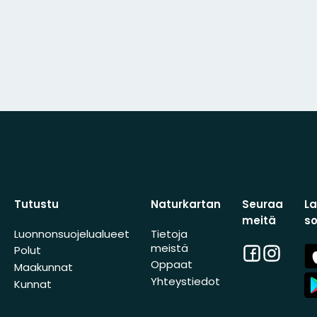
Tutustu
Naturkartan
Seuraa
L
meitä
s
Luonnonsuojelualueet
Tietoja
meistä
Facebook
Instagra
A
Polut
St
Oppaat
Maakunnat
A
Yhteystiedot
Kunnat
St