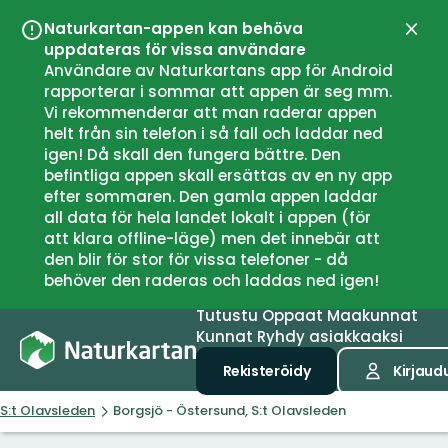
Naturkartan-appen kan behöva
Sulje
uppdateras för vissa användare
Användare av Naturkartans app för Android
rapporterar i sommar att appen är seg mm.
Vi rekommenderar att man raderar appen
helt från sin telefon i så fall och laddar ned
igen! Då skall den fungera bättre. Den
befintliga appen skall ersättas av en ny app
efter sommaren. Den gamla appen laddar
all data för hela landet lokalt i appen (för
att klara offline-läge) men det innebär att
den blir för stor för vissa telefoner - då
behöver den raderas och laddas ned igen!
Tutustu
Oppaat
Maakunnat
Kunnat
Ryhdy asiakkaaksi
Rekisteröidy
Kirjaud
S:t Olavsleden
Borgsjö - Östersund, S:t Olavsleden