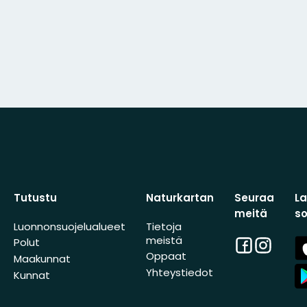
Tutustu
Naturkartan
Seuraa
L
meitä
s
Luonnonsuojelualueet
Tietoja
meistä
Facebook
Instagra
A
Polut
St
Oppaat
Maakunnat
A
Yhteystiedot
Kunnat
St