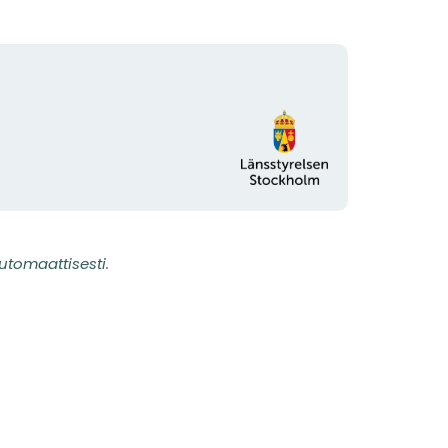
Organisaation
logotyyppi
utomaattisesti.