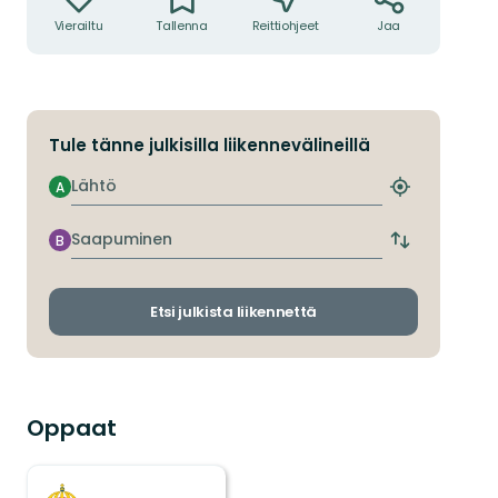
Vierailtu
Tallenna
Reittiohjeet
Jaa
Tule tänne julkisilla liikennevälineillä
Lähtö
A
Etsi
lähin
pysäkki
Saapuminen
B
Vaihda
lähtö-
ja
saapumispys
Etsi julkista liikennettä
Oppaat