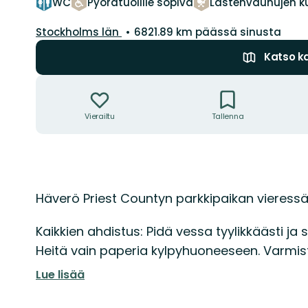
WC
Pyörätuolille sopiva
Lastenvaunujen k
Kunta:
Stockholms län
6821.89 km päässä sinusta
Katso ka
Toiminnot
Vierailtu
Tallenna
Kuvaus
Häverö Priest Countyn parkkipaikan vieressä
Kaikkien ahdistus: Pidä vessa tyylikkäästi ja sii
Heitä vain paperia kylpyhuoneeseen. Varmista, 
Lue lisää