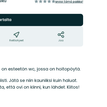
ulku
/5
arvioi tämä paikka!
tähteä
rtalta
Reittiohjeet
Jaa
 on esteetön wc, jossa on hoitopöytä.
sti. Jätä se niin kauniiksi kuin haluat.
että ovi on kiinni, kun lähdet. Kiitos!