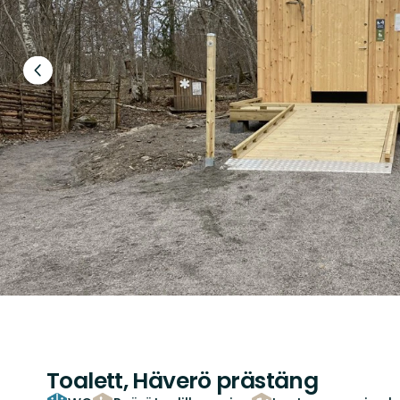
Edellinen
dia
Toalett, Häverö prästäng