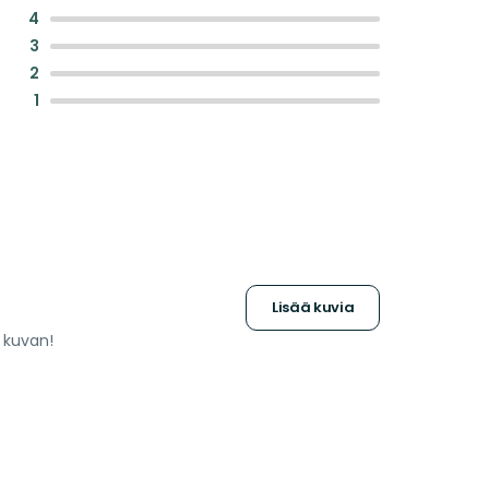
:
4
:
3
:
2
:
1
Lisää kuvia
a kuvan!