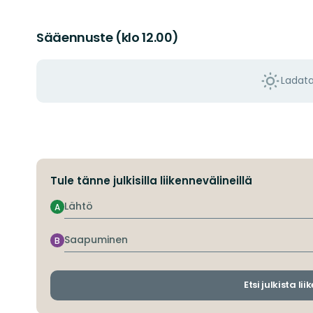
Sääennuste (klo 12.00)
Ladat
Tule tänne julkisilla liikennevälineillä
Lähtö
A
Saapuminen
B
Etsi julkista li