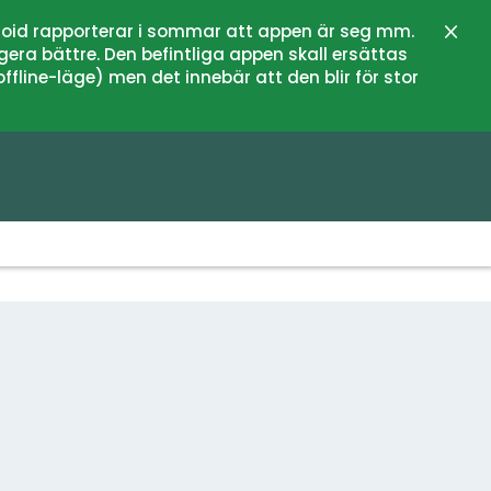
oid rapporterar i sommar att appen är seg mm.
Sulje
gera bättre. Den befintliga appen skall ersättas
fline-läge) men det innebär att den blir för stor