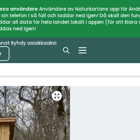
issa användare
Användare av Naturkartans app för Andr
n telefon i så fall och laddar ned igen! Då skall den fun
 all data för hela landet lokalt i appen (för att klara of
addas ned igen!
nnat
Ryhdy asiakkaaksi
u
Siirry
koko
näytön
alueelle