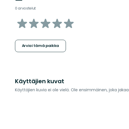
—
0 arvostelut
/5
tähteä
Arvioi tämä paikka
Käyttäjien kuvat
Käyttäjien kuvia ei ole vielä. Ole ensimmäinen, joka jaka