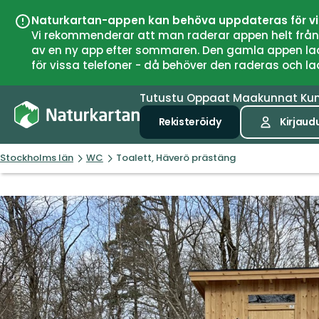
Naturkartan-appen kan behöva uppdateras för v
Vi rekommenderar att man raderar appen helt från si
av en ny app efter sommaren. Den gamla appen laddar
för vissa telefoner - då behöver den raderas och l
Tutustu
Oppaat
Maakunnat
Ku
Rekisteröidy
Kirjaud
Stockholms län
WC
Toalett, Häverö prästäng