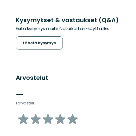
Kysymykset & vastaukset (Q&A)
Esitä kysymys muille Naturkartan-käyttäjille.
Lähetä kysymys
Arvostelut
—
1 arvostelu
/5
tähteä