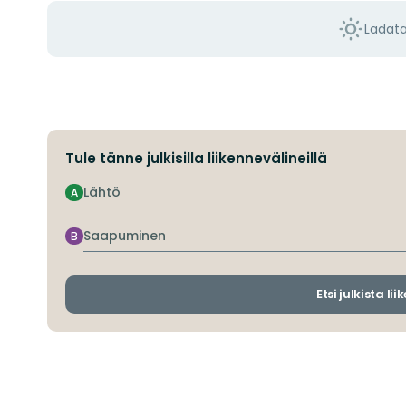
Ladat
Tule tänne julkisilla liikennevälineillä
Lähtö
A
Saapuminen
B
Etsi julkista li