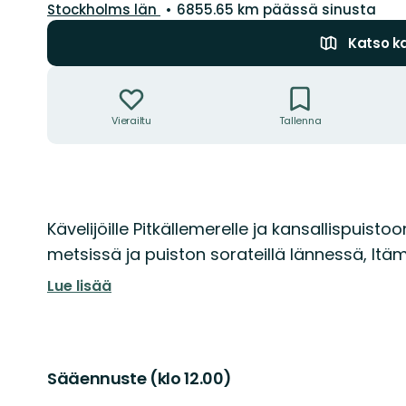
Kunta:
Stockholms län
6855.65 km päässä sinusta
Katso ka
Toiminnot
Vierailtu
Tallenna
Kuvaus
Kävelijöille Pitkällemerelle ja kansallispuistoon
metsissä ja puiston sorateillä lännessä, Itäm
Lue lisää
Sääennuste (klo 12.00)