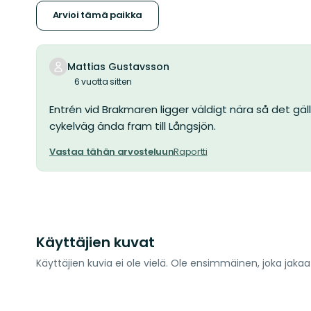
Arvioi tämä paikka
Mattias Gustavsson
6 vuotta sitten
Entrén vid Brakmaren ligger väldigt nära så det gäll
cykelväg ända fram till Långsjön.
Vastaa tähän arvosteluun
Raportti
Käyttäjien kuvat
Käyttäjien kuvia ei ole vielä. Ole ensimmäinen, joka jaka