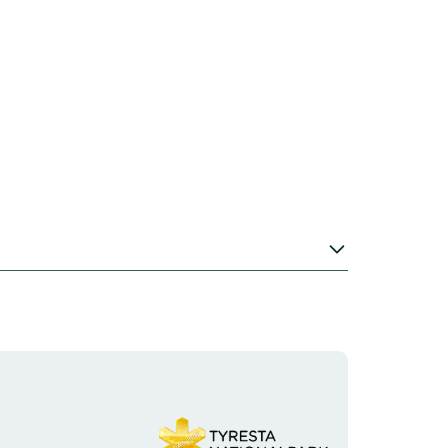
Organisaation
logotyyppi