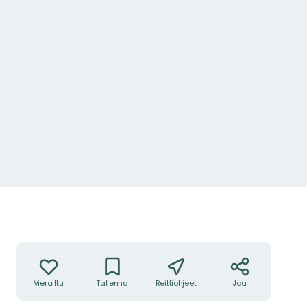
Toiminnot
Vierailtu
Tallenna
Reittiohjeet
Jaa