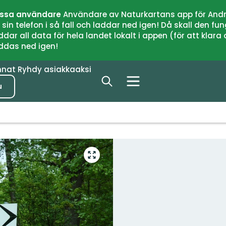
issa användare
Användare av Naturkartans app för Andr
n telefon i så fall och laddar ned igen! Då skall den fun
 all data för hela landet lokalt i appen (för att klara of
addas ned igen!
nnat
Ryhdy asiakkaaksi
u
Siirry
koko
näytön
alueelle