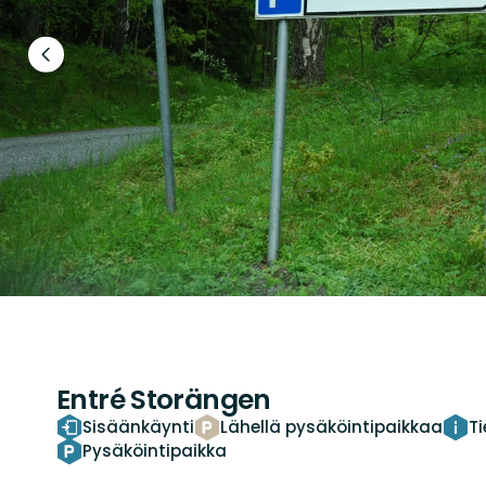
Edellinen
dia
Entré Storängen
Sisäänkäynti
Lähellä pysäköintipaikkaa
T
Pysäköintipaikka