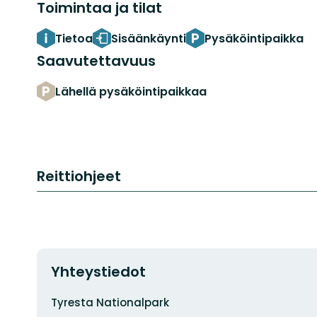
Toimintaa ja tilat
Tietoa
Sisäänkäynti
Pysäköintipaikka
Saavutettavuus
Lähellä pysäköintipaikkaa
Reittiohjeet
Yhteystiedot
Osoite
Tyresta Nationalpark