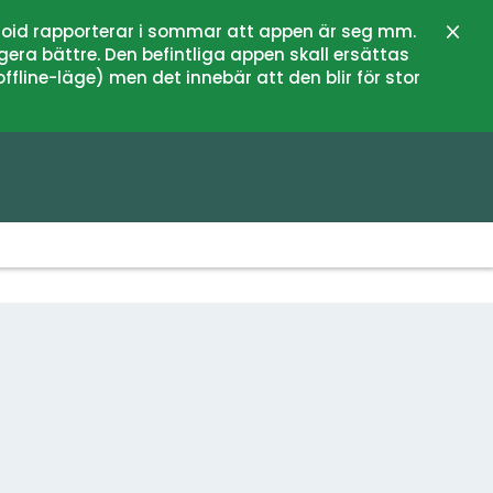
oid rapporterar i sommar att appen är seg mm.
Sulje
gera bättre. Den befintliga appen skall ersättas
fline-läge) men det innebär att den blir för stor