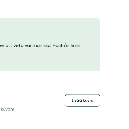
er att veta var man ska. Härifrån finns
Lisää kuvia
a kuvan!