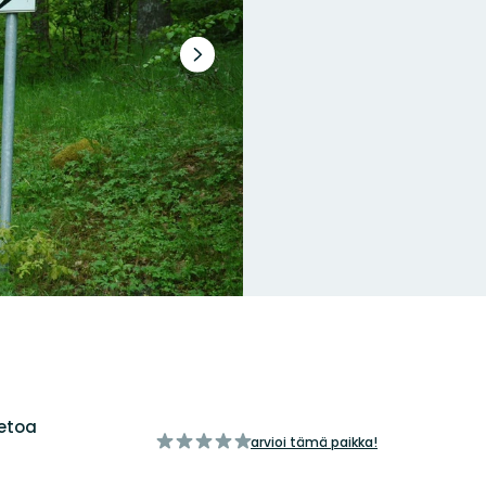
Seuraava
dia
ietoa
/5
arvioi tämä paikka!
tähteä