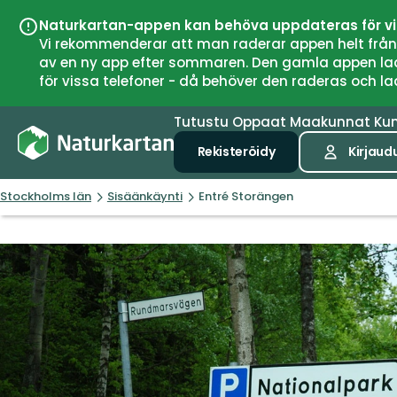
Naturkartan-appen kan behöva uppdateras för v
Vi rekommenderar att man raderar appen helt från si
av en ny app efter sommaren. Den gamla appen laddar
för vissa telefoner - då behöver den raderas och l
Tutustu
Oppaat
Maakunnat
Ku
Rekisteröidy
Kirjaud
Stockholms län
Sisäänkäynti
Entré Storängen