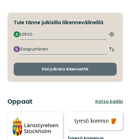
Tule tänne julkisilla liikennevälineillä
Lähtö
A
Etsi
lähin
pysäkki
Saapuminen
B
Vaihda
lähtö-
ja
saapumispys
Etsi julkista liikennettä
Oppaat
Katso kaikki
Tyresö kommun