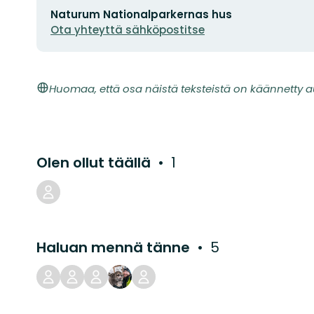
Sähköpostiosoite
Naturum Nationalparkernas hus
Ota yhteyttä sähköpostitse
Huomaa, että osa näistä teksteistä on käännetty a
Olen ollut täällä
1
Haluan mennä tänne
5