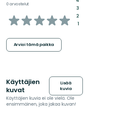
4
0 arvostelut
:
3
/5
:
2
:
1
tähteä
Arvioi tämä paikka
Käyttäjien
Lisää
kuvat
kuvia
Käyttäjien kuvia ei ole vielä. Ole
ensimmäinen, joka jakaa kuvan!