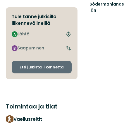
Södermanlands
län
Tule tänne julkisilla
liikennevälineillä
Lähtö
A
Etsi
lähin
pysäkki
Saapuminen
B
Vaihda
lähtö-
ja
saapumispysäkit
Etsi julkista liikennettä
Toimintaa ja tilat
Vaellusreitit