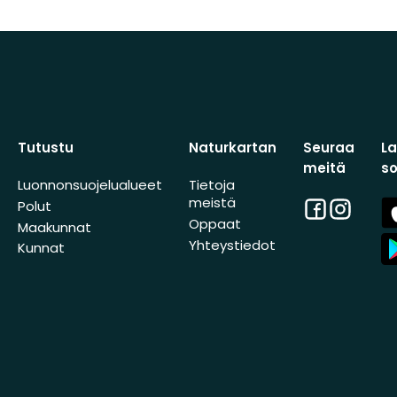
Tutustu
Naturkartan
Seuraa
L
meitä
s
Luonnonsuojelualueet
Tietoja
meistä
Facebook
Instagra
A
Polut
St
Oppaat
Maakunnat
A
Yhteystiedot
Kunnat
St