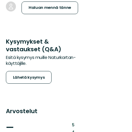
Haluan mennä tänne
Kysymykset &
vastaukset (Q&A)
Esitä kysymys muille Naturkartan-
käyttäjille.
Lähetä kysymys
Arvostelut
—
:
5
: