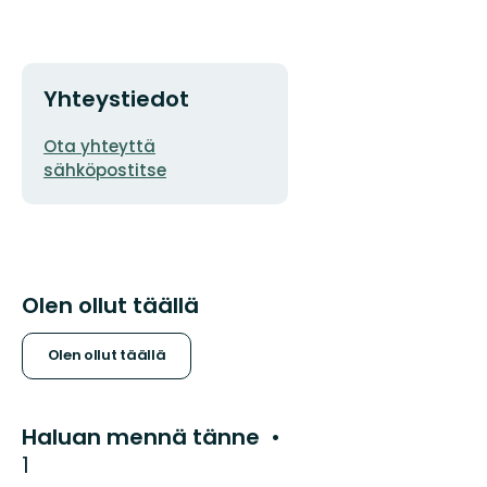
Yhteystiedot
Sähköpostiosoite
Ota yhteyttä
sähköpostitse
Olen ollut täällä
Olen ollut täällä
Haluan mennä tänne
1