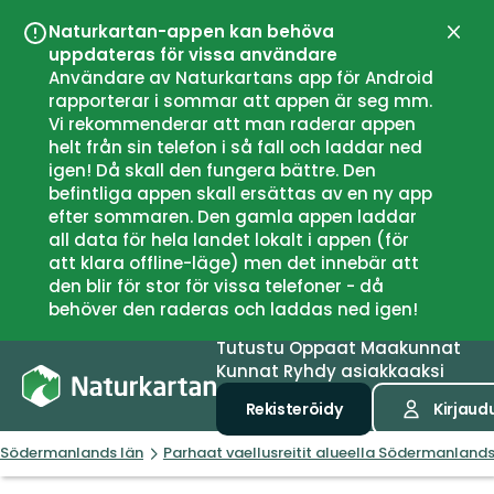
Naturkartan-appen kan behöva
Sulje
uppdateras för vissa användare
Användare av Naturkartans app för Android
rapporterar i sommar att appen är seg mm.
Vi rekommenderar att man raderar appen
helt från sin telefon i så fall och laddar ned
igen! Då skall den fungera bättre. Den
befintliga appen skall ersättas av en ny app
efter sommaren. Den gamla appen laddar
all data för hela landet lokalt i appen (för
att klara offline-läge) men det innebär att
den blir för stor för vissa telefoner - då
behöver den raderas och laddas ned igen!
Tutustu
Oppaat
Maakunnat
Kunnat
Ryhdy asiakkaaksi
Rekisteröidy
Kirjaud
Södermanlands län
Parhaat vaellusreitit alueella Södermanlands