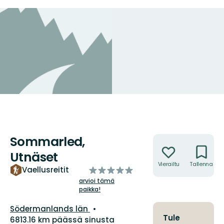
Sommarled,
Toiminnot
Utnäset
Vierailtu
Tallenna
/5
Vaellusreitit
tähteä
arvioi tämä
paikka!
Kunta:
Södermanlands län
Tule
6813.16 km päässä sinusta