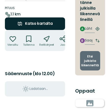
tänne
Polun
yksityiskohdat
julkisilla
PITUUS
liikennevä
1.1 km
lineillä
Katso kartalta
Lähtö
A
Etsi
Toiminnot
lähin
pysäkki
Saapuminen
B
Vaihda
Vierailtu
Tallenna
Reittiohjeet
Jaa
lähtö-
ja
saapum
Etsi
julkista
liikennettä
Sääennuste (klo 12.00)
Ladataan…
Oppaat